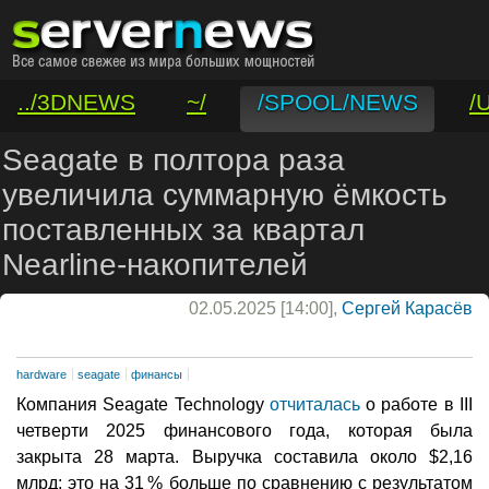
../3DNEWS
~/
/SPOOL/NEWS
/
/VAR/CONTACT
Seagate в полтора раза
увеличила суммарную ёмкость
поставленных за квартал
Nearline-накопителей
02.05.2025 [14:00],
Сергей Карасёв
hardware
seagate
финансы
Компания Seagate Technology
отчиталась
о работе в III
четверти 2025 финансового года, которая была
закрыта 28 марта. Выручка составила около $2,16
млрд: это на 31 % больше по сравнению с результатом