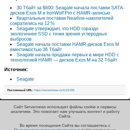
30 Тбайт за $600: Seagate начала поставки SATA-
дисков Exos M и IronWolf Pro с HAMR-записью
Квартальные поставки Nearline-накопителей
сократились на 12 %
Seagate утверждает, что HDD гораздо
экологичнее SSD с точки зрения углеродных
выбросов
Seagate начала поставки HAMR-дисков Exos M
вместимостью 36 Тбайт
Seagate начала продажи первых в мире HDD с
технологией HAMR — дисков Exos M на 32 Тбайт
Источник:
Seagate
Постоянный URL:
https://servernews.ru/1122195
Сайт Servernews использует файлы cookie и сервисы
« Назад к ленте
аналитики. Это помогает нам улучшать контент и работу
Cайта.
Во время посещения Cайта вы соглашаетесь с