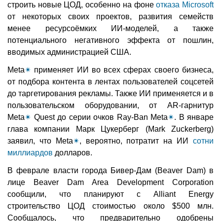
строить новые ЦОД, особенно на фоне
отказа Microsoft
от некоторых своих проектов, развития семейств
менее ресурсоёмких ИИ-моделей, а также
потенциального негативного эффекта от пошлин,
вводимых администрацией США.
Meta
✴
применяет ИИ во всех сферах своего бизнеса,
от подбора контента в лентах пользователей соцсетей
до таргетирования рекламы. Также ИИ применяется и в
пользовательском оборудовании, от AR-гарнитур
Meta
✴
Quest до серии очков Ray-Ban Meta
✴
. В январе
глава компании Марк Цукерберг (Mark Zuckerberg)
заявил, что Meta
✴
, вероятно, потратит на ИИ
сотни
миллиардов
долларов.
В феврале власти города Бивер-Дам (Beaver Dam) в
лице Beaver Dam Area Development Corporation
сообщили, что планируют с Alliant Energy
строительство ЦОД стоимостью около $500 млн.
Сообщалось, что предварительно одобрены