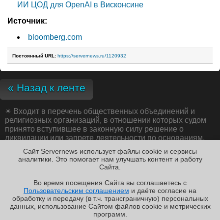
ИИ ЦОД для OpenAI в Висконсине
Источник:
bloomberg.com
Постоянный URL:
https://servernews.ru/1120932
« Назад к ленте
✴
Входит в перечень общественных объединений и
религиозных организаций, в отношении которых судом
принято вступившее в законную силу решение о
ликвидации или запрете деятельности по основаниям,
предусмотренным Федеральным законом от 25.07.2002
Сайт Servernews использует файлы cookie и сервисы
№ 114-ФЗ «О противодействии экстремистской
аналитики. Это помогает нам улучшать контент и работу
деятельности»;
Cайта.
Во время посещения Cайта вы соглашаетесь с
Пользовательским соглашением
и даёте согласие на
✖
обработку и передачу (в т.ч. трансграничную) персональных
Copyright ©2010-2026
данных, использование Cайтом файлов cookie и метрических
Servernews
.
Пользовательское
соглашение
.
Защищено
программ.
CURATOR
.