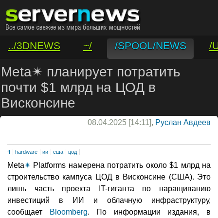
../3DNEWS
~/
/SPOOL/NEWS
/
/VAR/CONTACT
Meta✴ планирует потратить
почти $1 млрд на ЦОД в
Висконсине
08.04.2025 [14:11],
Руслан Авдеев
ff
hardware
ии
сша
цод
Meta
✴
Platforms намерена потратить около $1 млрд на
строительство кампуса ЦОД в Висконсине (США). Это
лишь часть проекта IT-гиганта по наращиванию
инвестиций в ИИ и облачную инфраструктуру,
сообщает
Bloomberg
. По информации издания, в