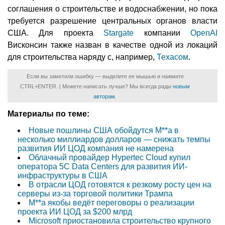
соглашения о строительстве и водоснабжении, но пока
требуется разрешение центральных органов власти
США. Для проекта
Stargate
компании
OpenAI
Висконсин также назван в качестве одной из локаций
для строительства наряду с, например,
Техасом
.
Если вы заметили ошибку — выделите ее мышью и нажмите
CTRL+ENTER. | Можете написать лучше? Мы всегда рады
новым
авторам
.
Материалы по теме:
Новые пошлины США обойдутся M**a в
несколько миллиардов долларов — снижать темпы
развития ИИ ЦОД компания не намерена
Облачный провайдер Hypertec Cloud купил
оператора 5C Data Centers для развития ИИ-
инфраструктуры в США
В отрасли ЦОД готовятся к резкому росту цен на
серверы из-за торговой политики Трампа
M**a якобы ведёт переговоры о реализации
проекта ИИ ЦОД за $200 млрд
Microsoft приостановила строительство крупного