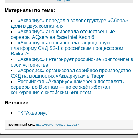
Материалы по теме:
«Аквариус» передал в залог структуре «Сбера»
доли в двух компаниях
«Аквариус» анонсировала отечественные
серверы AQserv на базе Intel Xeon 6
«Аквариус» анонсировала защищённую
платформу СХД S2-1 с российским процессором
Baikal-S
«Аквариус» интегрирует российские крипточипы в
свои устройства
«Аэродиск» организовал серийное производство
СХД на мощностях «Аквариуса» в Твери
Российская «Аквариус» намерена поставлять
серверы во Вьетнам — но её ждёт жёсткая
конкуренция с китайским бизнесом
Источник:
ГК "Аквариус"
Постоянный URL:
https://servernews.ru/1120227