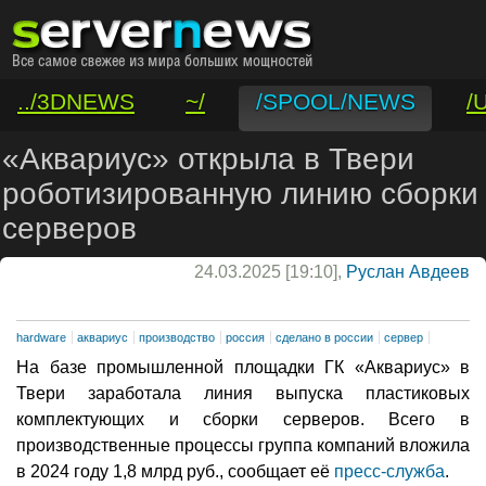
../3DNEWS
~/
/SPOOL/NEWS
/
/VAR/CONTACT
«Аквариус» открыла в Твери
роботизированную линию сборки
серверов
24.03.2025 [19:10],
Руслан Авдеев
hardware
аквариус
производство
россия
сделано в россии
сервер
На базе промышленной площадки ГК «Аквариус» в
Твери заработала линия выпуска пластиковых
комплектующих и сборки серверов. Всего в
производственные процессы группа компаний вложила
в 2024 году 1,8 млрд руб., сообщает её
пресс-служба
.