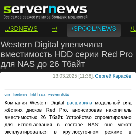
../3DNEWS
~/
/SPOOL/NEWS
/
/VAR/CONTACT
Western Digital увеличила
вместимость HDD серии Red Pro
для NAS до 26 Тбайт
13.03.2025 [11:38],
Сергей Карасёв
cmr
hardware
hdd
sata
western digital
Компания Western Digital
расширила
модельный ряд
жёстких дисков Red Pro, анонсировав накопитель
вместимостью 26 Тбайт. Устройство спроектировано
для использования в составе NAS: оно может
эксплуатироваться в круглосуточном режиме в