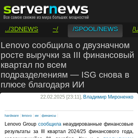
../3DNEWS
~/
/SPOOL/NEWS
/
/VAR/CONTACT
Lenovo сообщила о двузначном
росте выручки за III финансовый
квартал по всем
подразделениям — ISG снова в
плюсе благодаря ИИ
22.02.2025 [23:11],
Владимир Мироненко
hardware
lenovo
ии
финансы
Lenovo Group
сообщила
неаудированные финансовые
результаты за III квартал 2024/25 финансового года,