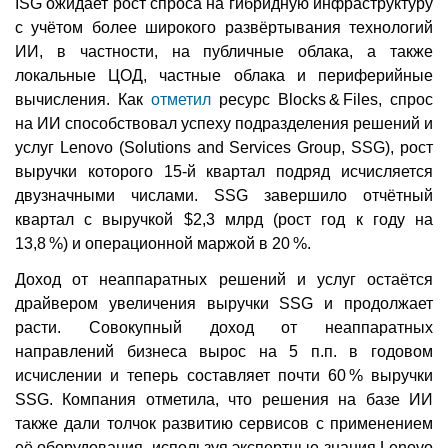
ISG ожидает рост спроса на гибридную инфраструктуру
с учётом более широкого развёртывания технологий
ИИ, в частности, на публичные облака, а также
локальные ЦОД, частные облака и периферийные
вычисления. Как
отметил
ресурс Blocks & Files, спрос
на ИИ способствовал успеху подразделения решений и
услуг Lenovo (Solutions and Services Group, SSG), рост
выручки которого 15-й квартал подряд исчисляется
двузначными числами. SSG завершило отчётный
квартал с выручкой $2,3 млрд (рост год к году на
13,8 %) и операционной маржой в 20 %.
Доход от неаппаратных решений и услуг остаётся
драйвером увеличения выручки SSG и продолжает
расти. Совокупный доход от неаппаратных
направлений бизнеса вырос на 5 п.п. в годовом
исчислении и теперь составляет почти 60 % выручки
SSG. Компания отметила, что решения на базе ИИ
также дали толчок развитию сервисов с применением
её оборудования, используя экспертные знания Lenovo