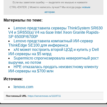
Если вы заметили ошибку — выделите ее мышью и нажмите
CTRL+ENTER. | Можете написать лучше? Мы всегда рады
новым
авторам
.
Материалы по теме:
Lenovo представила серверы ThinkSystem SR630
V4 и SR650(a) V4 на базе Intel Xeon Granite Rapids-
SP 6500P/6700P
Lenovo представила компактный ИИ-сервер
ThinkEdge SE100 для инференса
xAI может построить второй ЦОД и купить у Dell
ИИ-серверы на $5 млрд
Supermicro спрогнозировала невероятный рост
выручки, но потом
HPE отказалась продать неизвестному клиенту
ИИ-серверы на $700 млн
Источник:
lenovo.com
Постоянный URL:
https://servernews.ru/1118711