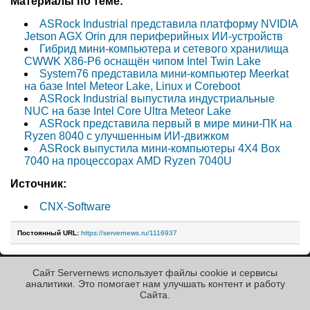
Материалы по теме:
ASRock Industrial представила платформу NVIDIA
Jetson AGX Orin для периферийных ИИ-устройств
Гибрид мини-компьютера и сетевого хранилища
CWWK X86-P6 оснащён чипом Intel Twin Lake
System76 представила мини-компьютер Meerkat
на базе Intel Meteor Lake, Linux и Coreboot
ASRock Industrial выпустила индустриальные
NUC на базе Intel Core Ultra Meteor Lake
ASRock представила первый в мире мини-ПК на
Ryzen 8040 с улучшенным ИИ-движком
ASRock выпустила мини-компьютеры 4X4 Box
7040 на процессорах AMD Ryzen 7040U
Источник:
CNX-Software
Постоянный URL:
https://servernews.ru/1116937
Сайт Servernews использует файлы cookie и сервисы
« Назад к ленте
аналитики. Это помогает нам улучшать контент и работу
Cайта.