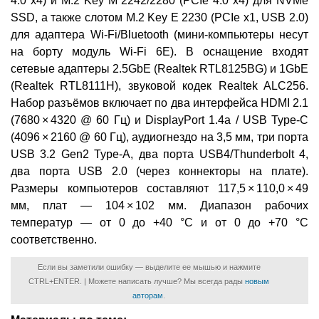
4.0 x4) и M.2 Key M 2242/2280 (PCIe 4.0 x4) для NVMe
SSD, а также слотом M.2 Key E 2230 (PCIe x1, USB 2.0)
для адаптера Wi-Fi/Bluetooth (мини-компьютеры несут
на борту модуль Wi-Fi 6E). В оснащение входят
сетевые адаптеры 2.5GbE (Realtek RTL8125BG) и 1GbE
(Realtek RTL8111H), звуковой кодек Realtek ALC256.
Набор разъёмов включает по два интерфейса HDMI 2.1
(7680 × 4320 @ 60 Гц) и DisplayPort 1.4a / USB Type-C
(4096 × 2160 @ 60 Гц), аудиогнездо на 3,5 мм, три порта
USB 3.2 Gen2 Type-A, два порта USB4/Thunderbolt 4,
два порта USB 2.0 (через коннекторы на плате).
Размеры компьютеров составляют 117,5 × 110,0 × 49
мм, плат — 104 × 102 мм. Диапазон рабочих
температур — от 0 до +40 °C и от 0 до +70 °C
соответственно.
Если вы заметили ошибку — выделите ее мышью и нажмите
CTRL+ENTER. | Можете написать лучше? Мы всегда рады
новым
авторам
.