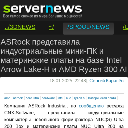
../3DNEWS
~/
/SPOOL/NEWS
/
/VAR/CONTACT
ASRock представила
индустриальные мини-ПК и
материнские платы на базе Intel
Arrow Lake-H и AMD Ryzen 300 AI
18.01.2025 [22:48],
Сергей Карасёв
amd
asrock
core ultra
hardware
intel
nuc
ryzen ai
материнская плата
Компания ASRock Industrial, по
сообщению
ресурса
CNX-Software, представила индустриальные
компьютеры небольшого форм-фактора NUC(S) Ultra
200 Box и материнские платы NUC Ultra 200 на