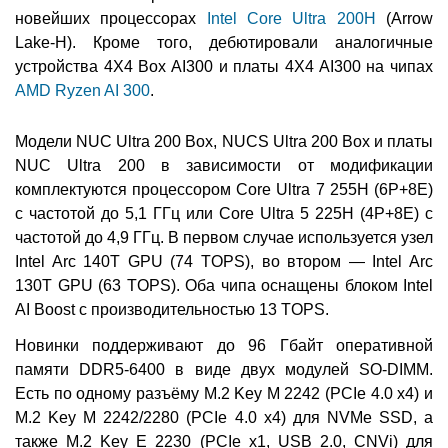
новейших процессорах
Intel Core Ultra 200H
(Arrow
Lake-H). Кроме того, дебютировали аналогичные
устройства 4X4 Box AI300 и платы 4X4 AI300 на чипах
AMD Ryzen AI 300
.
Модели NUC Ultra 200 Box, NUCS Ultra 200 Box и платы
NUC Ultra 200 в зависимости от модификации
комплектуются процессором Core Ultra 7 255H (6P+8E)
с частотой до 5,1 ГГц или Core Ultra 5 225H (4P+8E) с
частотой до 4,9 ГГц. В первом случае используется узел
Intel Arc 140T GPU (74 TOPS), во втором — Intel Arc
130T GPU (63 TOPS). Оба чипа оснащены блоком Intel
AI Boost с производительностью 13 TOPS.
Новинки поддерживают до 96 Гбайт оперативной
памяти DDR5-6400 в виде двух модулей SO-DIMM.
Есть по одному разъёму M.2 Key M 2242 (PCIe 4.0 x4) и
M.2 Key M 2242/2280 (PCIe 4.0 x4) для NVMe SSD, а
также M.2 Key E 2230 (PCIe x1, USB 2.0, CNVi) для