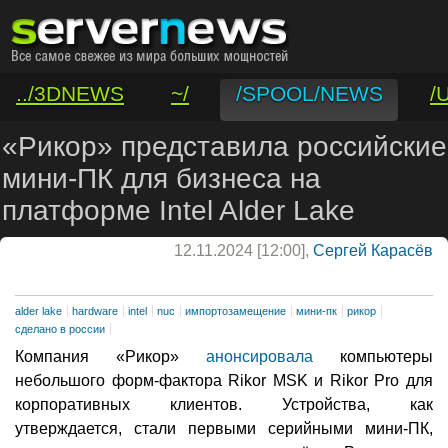
../3DNEWS
~/
/SPOOL/NEWS
/
/VAR/CONTACT
«Рикор» представила российские
мини-ПК для бизнеса на
платформе Intel Alder Lake
12.11.2024 [12:00],
Сергей Карасёв
alder lake
hardware
intel
nuc
импортозамещение
мини-пк
рикор
сделано в россии
Компания «Рикор»
анонсировала
компьютеры
небольшого форм-фактора Rikor MSK и Rikor Pro для
корпоративных клиентов. Устройства, как
утверждается, стали первыми серийными мини-ПК,