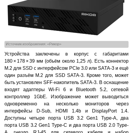
Источник изображения: «Рикор»
Устройства заключены в корпус с габаритами
180 × 178 × 39 мм (объём около 1,25 л). Есть коннектор
М.2 для SSD с интерфейсом PCIe 3.0 или SATA-3 и ещё
один разъём М.2 для SSD SATA-3. Кроме того, может
быть установлен SFF-накопитель SATA-3. В оснащение
входят адаптеры Wi-Fi 6 и Bluetooth 5.2, сетевой
контроллер 1GbE. Изображение может выводиться
одновременно на несколько мониторов через
интерфейсы D-Sub, HDMI 1.4b и DisplayPort 1.4.
Доступны четыре порта USB 3.2 Gen1 Type-A, два
порта USB 3.2 Gen1 Type-С и два порта USB 2.0 Type-
A, гнездо RJ-45 для сетевого кабеля и набор