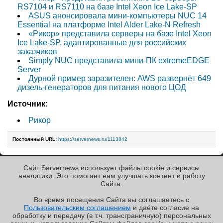
RS7104 и RS7110 на базе Intel Xeon Ice Lake-SP
ASUS анонсировала мини-компьютеры NUC 14
Essential на платформе Intel Alder Lake-N Refresh
«Рикор» представила серверы на базе Intel Xeon
Ice Lake-SP, адаптированные для российских
заказчиков
Simply NUC представила мини-ПК extremeEDGE
Server
Дурной пример заразителен: AWS развернёт 649
дизель-генераторов для питания нового ЦОД
Источник:
Рикор
Постоянный URL:
https://servernews.ru/1113842
Сайт Servernews использует файлы cookie и сервисы
« Назад к ленте
аналитики. Это помогает нам улучшать контент и работу
Cайта.
Во время посещения Cайта вы соглашаетесь с
Пользовательским соглашением
и даёте согласие на
✖
обработку и передачу (в т.ч. трансграничную) персональных
Copyright ©2010-2026