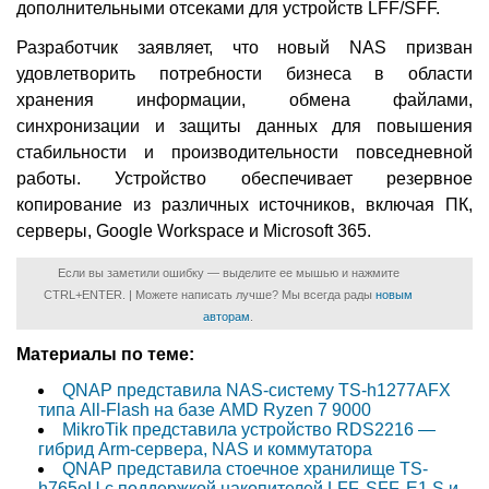
дополнительными отсеками для устройств LFF/SFF.
Разработчик заявляет, что новый NAS призван
удовлетворить потребности бизнеса в области
хранения информации, обмена файлами,
синхронизации и защиты данных для повышения
стабильности и производительности повседневной
работы. Устройство обеспечивает резервное
копирование из различных источников, включая ПК,
серверы, Google Workspace и Microsoft 365.
Если вы заметили ошибку — выделите ее мышью и нажмите
CTRL+ENTER. | Можете написать лучше? Мы всегда рады
новым
авторам
.
Материалы по теме:
QNAP представила NAS-систему TS-h1277AFX
типа All-Flash на базе AMD Ryzen 7 9000
MikroTik представила устройство RDS2216 —
гибрид Arm-сервера, NAS и коммутатора
QNAP представила стоечное хранилище TS-
h765eU с поддержкой накопителей LFF, SFF, E1.S и