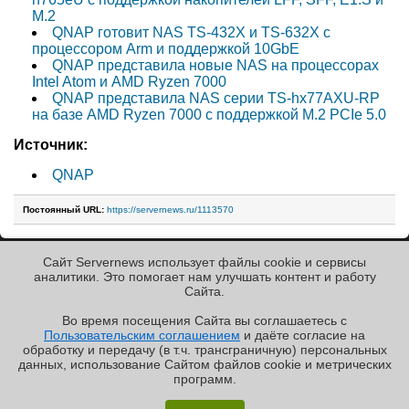
М.2
QNAP готовит NAS TS-432X и TS-632X с
процессором Arm и поддержкой 10GbE
QNAP представила новые NAS на процессорах
Intel Atom и AMD Ryzen 7000
QNAP представила NAS серии TS-hx77AXU-RP
на базе AMD Ryzen 7000 с поддержкой M.2 PCIe 5.0
Источник:
QNAP
Постоянный URL:
https://servernews.ru/1113570
Сайт Servernews использует файлы cookie и сервисы
« Назад к ленте
аналитики. Это помогает нам улучшать контент и работу
Cайта.
Во время посещения Cайта вы соглашаетесь с
Пользовательским соглашением
и даёте согласие на
✖
обработку и передачу (в т.ч. трансграничную) персональных
Copyright ©2010-2026
данных, использование Cайтом файлов cookie и метрических
Servernews
.
Пользовательское
соглашение
.
Защищено
программ.
CURATOR
.
Обзор «малолитражного суперкомпьютера» MSI
По всем интересующим Вас
вопросам, Вы можете