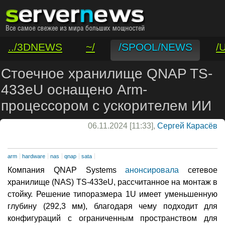
../3DNEWS
~/
/SPOOL/NEWS
/
/VAR/CONTACT
Стоечное хранилище QNAP TS-
433eU оснащено Arm-
процессором с ускорителем ИИ
06.11.2024 [11:33],
Сергей Карасёв
arm
hardware
nas
qnap
sata
Компания QNAP Systems
анонсировала
сетевое
хранилище (NAS) TS-433eU, рассчитанное на монтаж в
стойку. Решение типоразмера 1U имеет уменьшенную
глубину (292,3 мм), благодаря чему подходит для
конфигураций с ограниченным пространством для