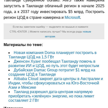
Таиланде суверенное облако. AWS также намерена
запустить в Таиланде облачный регион в начале 2025
года, а к 2037 году инвестировать $5 млрд. Построить
регион ЦОД в стране намерена и
Microsoft
.
Если вы заметили ошибку — выделите ее мышью и нажмите
CTRL+ENTER. | Можете написать лучше? Мы всегда рады
новым
авторам
.
Материалы по теме:
Новая компания Doma планирует построить в
Таиланде ЦОД на 1,5 ГВт
Дженсен Хуанг пообещал Таиланду помочь в
развитии ИИ и ЦОД, но путь этот будет непростым
Дубайская Damac Group потратит $1 млрд на
создание ЦОД в Таиланде
Alibaba Cloud закроет дата-центры в Австралии и
Индии, чтобы сфокусироваться на Юго-Восточной
Азии и Мексике
Таиланд разрешил дата-центрам напрямую
приобретать «зелёную» энергию, но пока лимит
составляет 2 ГВт