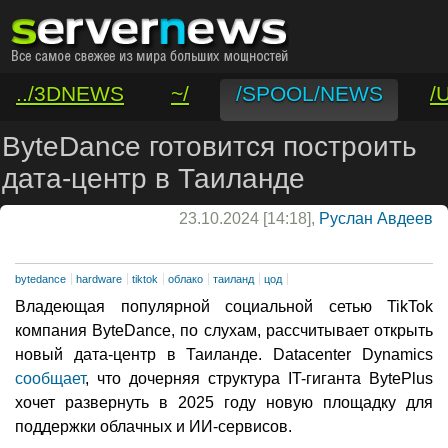
../3DNEWS
~/
/SPOOL/NEWS
/
/VAR/CONTACT
ByteDance готовится построить
дата-центр в Таиланде
23.10.2024 [14:18],
Руслан Авдеев
bytedance
hardware
tiktok
облако
таиланд
цод
Владеющая популярной социальной сетью TikTok
компания ByteDance, по слухам, рассчитывает открыть
новый дата-центр в Таиланде. Datacenter Dynamics
сообщает
, что дочерняя структура IT-гиганта BytePlus
хочет развернуть в 2025 году новую площадку для
поддержки облачных и ИИ-сервисов.