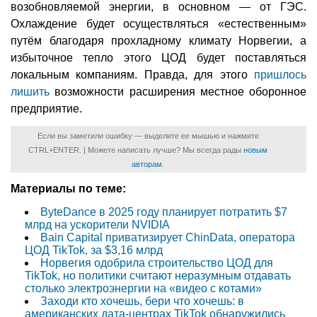
возобновляемой энергии, в основном — от ГЭС.
Охлаждение будет осуществляться «естественным»
путём благодаря прохладному климату Норвегии, а
избыточное тепло этого ЦОД будет поставляться
локальным компаниям. Правда, для этого
пришлось
лишить
возможности расширения местное оборонное
предприятие.
Если вы заметили ошибку — выделите ее мышью и нажмите
CTRL+ENTER. | Можете написать лучше? Мы всегда рады
новым
авторам
.
Материалы по теме:
ByteDance в 2025 году планирует потратить $7
млрд на ускорители NVIDIA
Bain Capital приватизирует ChinData, оператора
ЦОД TikTok, за $3,16 млрд
Норвегия одобрила строительство ЦОД для
TikTok, но политики считают неразумным отдавать
столько электроэнергии на «видео с котами»
Заходи кто хочешь, бери что хочешь: в
американских дата-центрах TikTok обнаружились