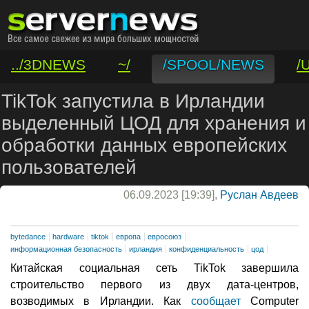
../3DNEWS
~/
/SPOOL/NEWS
/
/VAR/CONTACT
TikTok запустила в Ирландии
выделенный ЦОД для хранения и
обработки данных европейских
пользователей
06.09.2023 [19:39],
Руслан Авдеев
bytedance
hardware
tiktok
европа
евросоюз
информационная безопасность
ирландия
конфиденциальность
цод
Китайская социальная сеть TikTok завершила
строительство первого из двух дата-центров,
возводимых в Ирландии. Как
сообщает
Computer