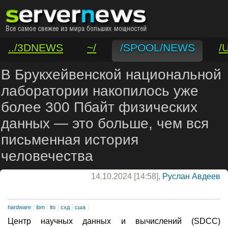
../3DNEWS
~/
/SPOOL/NEWS
/
/VAR/CONTACT
В Брукхейвенской национальной
лаборатории накопилось уже
более 300 Пбайт физических
данных — это больше, чем вся
письменная история
человечества
14.10.2024 [14:58],
Руслан Авдеев
hardware
ibm
lto
схд
сша
Центр научных данных и вычислений (SDCC)