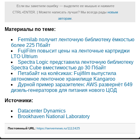
Если вы заметили ошибку — выделите ее мышью и нажмите
CTRL+ENTER. | Можете написать лучше? Мы всегда рады
новым
авторам
.
Материалы по теме:
Fermilab получит ленточную библиотеку ёмкостью
более 225 Пбайт
FujiFilm повысит цены на ленточные картриджи
LTO Ultrium
Spectra Logic представила ленточную библиотеку
Spectra Cube вместимостью до 30 Пбайт
Петабайт на колёсиках: Fujifilm выпустила
автономное ленточное хранилище Kangaroo
Дурной пример заразителен: AWS развернёт 649
дизель-генераторов для питания нового ЦОД
Источники:
Datacenter Dynamics
Brookhaven National Laboratory
Постоянный URL:
https://servernews.ru/1112425