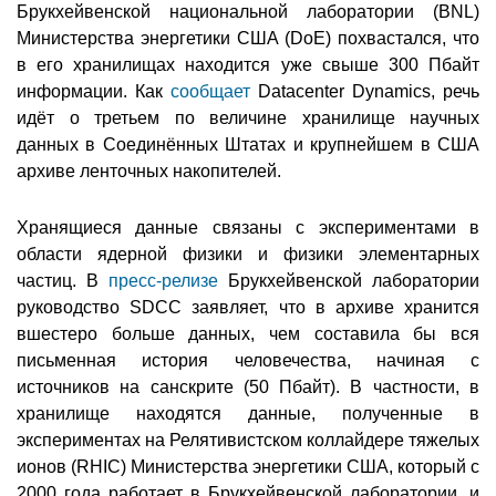
Брукхейвенской национальной лаборатории (BNL)
Министерства энергетики США (DoE) похвастался, что
в его хранилищах находится уже свыше 300 Пбайт
информации. Как
сообщает
Datacenter Dynamics, речь
идёт о третьем по величине хранилище научных
данных в Соединённых Штатах и крупнейшем в США
архиве ленточных накопителей.
Хранящиеся данные связаны с экспериментами в
области ядерной физики и физики элементарных
частиц. В
пресс-релизе
Брукхейвенской лаборатории
руководство SDCC заявляет, что в архиве хранится
вшестеро больше данных, чем составила бы вся
письменная история человечества, начиная с
источников на санскрите (50 Пбайт). В частности, в
хранилище находятся данные, полученные в
экспериментах на Релятивистском коллайдере тяжелых
ионов (RHIC) Министерства энергетики США, который с
2000 года работает в Брукхейвенской лаборатории, и