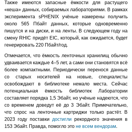
Также имеются запасные ёмкости для растущего
«кеша» данных, собираемых лабораториями. В рамках
эксперимента sPHENIX учёные намерены получить
около 565 Пбайт данных, которые одновременно
пишутся и на диски, и на ленты. В следующем году на
смену RHIC придёт EIC, который, как ожидается, будет
генерировать 220 Пбайт/год.
Отмечается, что ёмкость ленточных хранилищ обычно
удваивается каждые 4–5 лет, а сами они становятся всё
более компактными. Периодически перенося данные
со старых носителей на новые, специалисты
освобождают в библиотеке немало места. Сейчас
потенциальная ёмкость библиотек Лаборатории
составляет порядка 1,5 Эбайт, но учёные надеются, что
со временем доведут её до 3 Эбайт. Примечательно,
что спрос на ленточные картриджи только растёт. В
2023 году поставки
достигли
рекордного значения в
153 Эбайт. Правда, помогло это
не всем вендорам
.