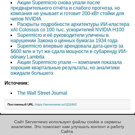
Акции Supermicro снова упали после
предварительного отчёта и слабого прогноза, но
компания не унывает и готовит 200-кВт стойки для
чипов NVIDIA
Раскрыты подробности архитектуры ИИ-кластера
xAI Colossus со 100 тыс. ускорителей NVIDIA H100
Supermicro и её руководители уличены в
нарушении Закона о ценных бумагах 1934 года
Supermicro впервые арендовала дата-центр за
$600 млн и тут же сдала мощности в субаренду ИИ-
облаку Lambda
Акции Supermicro упали — компания показала
хорошие квартальные результаты, но аналитики
ожидали большего
Источник:
The Wall Street Journal
Постоянный URL:
https://servernews.ru/1111662
Сайт Servernews использует файлы cookie и сервисы
« Назад к ленте
аналитики. Это помогает нам улучшать контент и работу
Cайта.