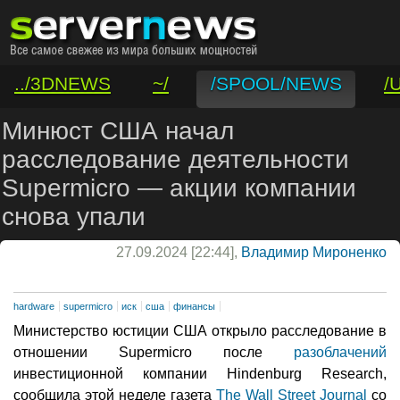
../3DNEWS
~/
/SPOOL/NEWS
/
/VAR/CONTACT
Минюст США начал
расследование деятельности
Supermicro — акции компании
снова упали
27.09.2024 [22:44],
Владимир Мироненко
hardware
supermicro
иск
сша
финансы
Министерство юстиции США открыло расследование в
отношении Supermicro после
разоблачений
инвестиционной компании Hindenburg Research,
сообщила этой неделе газета
The Wall Street Journal
со