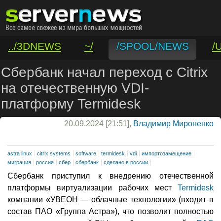
../3DNEWS
~/
/SPOOL/NEWS
/
/VAR/CONTACT
Сбербанк начал переход с Citrix
на отечественную VDI-
платформу Termidesk
20.09.2024 [21:51],
Владимир Мироненко
astra linux
citrix systems
software
termidesk
vdi
импортозамещение
миграция
россия
сбер
сбербанк
сделано в россии
Сбербанк приступил к внедрению отечественной
платформы виртуализации рабочих мест
Termidesk
компании «УВЕОН — облачные технологии» (входит в
состав ПАО «Группа Астра»), что позволит полностью