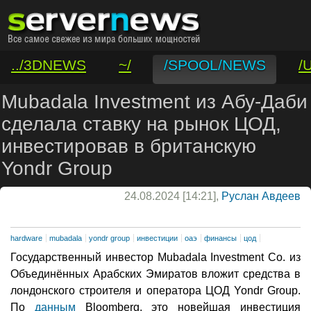
../3DNEWS
~/
/SPOOL/NEWS
/
/VAR/CONTACT
Mubadala Investment из Абу-Даби
сделала ставку на рынок ЦОД,
инвестировав в британскую
Yondr Group
24.08.2024 [14:21],
Руслан Авдеев
hardware
mubadala
yondr group
инвестиции
оаэ
финансы
цод
Государственный инвестор Mubadala Investment Co. из
Объединённых Арабских Эмиратов вложит средства в
лондонского строителя и оператора ЦОД Yondr Group.
По
данным
Bloomberg, это новейшая инвестиция