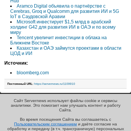
Hub
Aramco Digital объявила о партнёрстве с
Cerebras, Groq и Qualcomm для развития ИИ и 5G
IoT в Саудовской Аравии
Microsoft инвестирует $1,5 млрд в арабский
холдинг G42 для развития ИИ в ОАЭ и по всему
миру
Tencent увеличит инвестиции в облака на
Ближнем Востоке
Казахстан и ОАЭ займутся проектами в области
ЦОД и ИИ
Источник:
bloomberg.com
Постоянный URL:
https://servernews.ru/1109910
Сайт Servernews использует файлы cookie и сервисы
« Назад к ленте
аналитики. Это помогает нам улучшать контент и работу
Cайта.
Во время посещения Cайта вы соглашаетесь с
Пользовательским соглашением
и даёте согласие на
✖
обработку и передачу (в т.ч. трансграничную) персональных
Copyright ©2010-2026