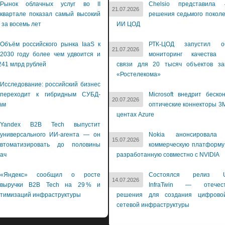
Рынок облачных услуг во II
Chelsio представила 
21.07.2026
квартале показал самый высокий
решения седьмого покол
 за восемь лет
ИИ ЦОД
Объём российского рынка IaaS к
РТК-ЦОД запустил об
21.07.2026
2030 году более чем удвоится и
мониторинг качества 
241 млрд рублей
связи для 20 тысяч объектов зак
«Ростелекома»
Исследование: российский бизнес
переходит к гибридным СУБД-
Microsoft внедрит беско
20.07.2026
ам
оптические коннекторы 3M
центах Azure
Yandex B2B Tech выпустит
универсального ИИ-агента — он
Nokia анонсировала 
15.07.2026
втоматизировать до половины
коммерческую платформу
дач
разработанную совместно с NVIDIA
«Яндекс» сообщил о росте
Состоялся релиз Us
14.07.2026
выручки B2B Tech на 29 % и
InfraTwin — отечест
птимизаций инфраструктуры
решения для создания цифрово
сетевой инфраструктуры