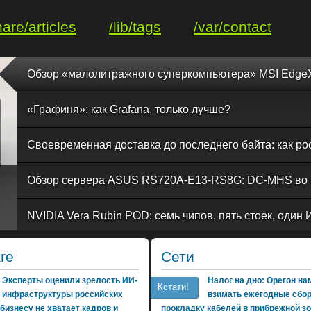
hare/articles
/lib/tags
/var/contact
«Графиня»: как Grafana, только лучше?
re
Сети
Эксперты оценили зрелость ИИ-
Налог на дно: Орегон н
Кстати!
инфраструктуры российских
взимать ежегодные сбо
бизнесу не хватает кадров и
прокладку кабелей в прибрежной з