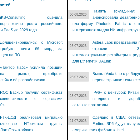
остей
Память вскладчину: 
06.08.2026
iKS-Consulting оценила
анонсировала дезагреги
перспективы роста российского
платформу Photonic Fabric с опт
 и PaaS до 2029 года
интерконнектом для ИИ-инфраструкт
Долицензировались: с Microsoft
Astera Labs представила 
26.07.2026
требуют почти £6 млрд за
отрасли 3,2-Т
 цен на ПО
интеллектуальные ретаймеры и ре
для Ethernet и UALink
«Тантор Лабс» усилила позиции
на рынке, приобретя
Вышка Vodafone с робору
23.07.2026
сей» и её разработчиков
перенастраивает сама се
ROC Backup получил сертификат
IPv6+ с цензурой: Китай
23.07.2026
совместимости с сервисами
внедряет и дораба
60»
сетевые протоколы
РТК-ЦОД реализовал миграцию
Сделано в США: сетев
21.07.2026
ключевых ИТ-систем группы
Fortinet SP6 будут выпуск
ЛокоТех» в облако
американских фабриках Intel