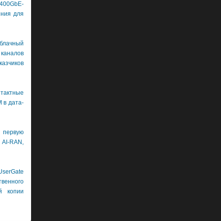
400GbE-
ения для
лачный
каналов
азчиков
нтактные
 в дата-
первую
 AI-RAN,
erGate
венного
й копии