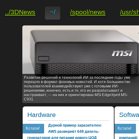
../3DNews
~/
/spool/news
/usr/s
Развитие решений и технологий ИИ за последние годы уже
перешло в формат фоновых новостей. И хотя большинство
пользователей взаимодействуют уже с готовыми ИИ-
решениями, конечно, есть и те, кто их разрабатывает и
настраивает, — на них и ориентирован MSI EdgeXpert MS-
C931
Hardware
Softwa
Дурной пример заразителен:
Кстати!
Кстати!
AWS развернёт 649 дизель-
генераторов для питания нового ЦОД
компаний: 