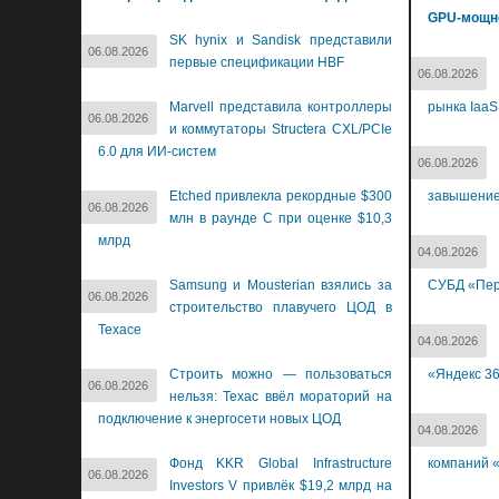
GPU-мощн
SK hynix и Sandisk представили
06.08.2026
первые спецификации HBF
06.08.2026
Marvell представила контроллеры
рынка IaaS
06.08.2026
и коммутаторы Structera CXL/PCIe
6.0 для ИИ-систем
06.08.2026
Etched привлекла рекордные $300
завышение
06.08.2026
млн в раунде C при оценке $10,3
млрд
04.08.2026
Samsung и Mousterian взялись за
СУБД «Пер
06.08.2026
строительство плавучего ЦОД в
Техасе
04.08.2026
Строить можно — пользоваться
«Яндекс 3
06.08.2026
нельзя: Техас ввёл мораторий на
подключение к энергосети новых ЦОД
04.08.2026
Фонд KKR Global Infrastructure
компаний «
06.08.2026
Investors V привлёк $19,2 млрд на