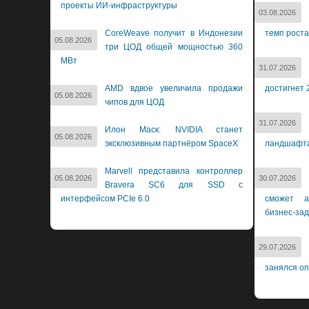
проекты ИИ-инфраструктуры
03.08.2026
CoreWeave получит в Индонезии
темп роста
05.08.2026
три ЦОД общей мощностью 360
МВт
31.07.2026
AMD вдвое увеличила продажи
достигнет 
05.08.2026
чипов для ЦОД
31.07.2026
Илон Маск: NVIDIA станет
05.08.2026
эксклюзивным партнёром SpaceX
ландшафт
Marvell представила контроллер
05.08.2026
30.07.2026
Bravera SC6 для SSD с
интерфейсом PCIe 6.0
сможет а
бизнес-за
29.07.2026
занялся о