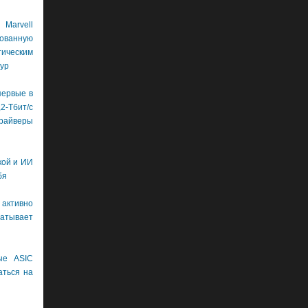
Marvell
рованную
ическим
ур
первые в
бит/с
драйверы
кой и ИИ
бя
 активно
тывает
ые ASIC
аться на