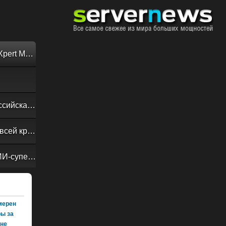
Обзор «малолитражного суперкомпьютера» MSI EdgeXpert MS-C931
Своевременная доставка до последнего байта: как российская сеть Curator CDN совмещает скорость, безопасность и гибкость управления
Обзор сервера ASUS RS720A-E13-RS8G: DC-MHS во всей красе
NVIDIA Vera Rubin POD: семь чипов, пять стоек, один ИИ-суперкомпьютер
амерен
ры за
оне