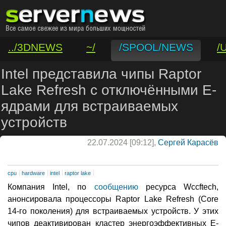
../3DNEWS
~/
/SPOOL/NEWS
/
/VAR/CONTACT
Intel представила чипы Raptor
Lake Refresh с отключёнными E-
ядрами для встраиваемых
устройств
22.07.2024 [09:12],
Сергей Карасёв
cpu
hardware
intel
raptor lake
Компания Intel, по
сообщению
ресурса Wccftech,
анонсировала процессоры Raptor Lake Refresh (Core
14-го поколения) для встраиваемых устройств. У этих
чипов деактивирован кластер энергоэффективных Е-