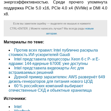
энергоэффективностью. Среди прочего упомянута
поддержка PCIe 5.0 x16, PCIe 4.0 x4 (NVMe) и DMI 4.0
x8.
Если вы заметили ошибку — выделите ее мышью и нажмите
CTRL+ENTER. | Можете написать лучше? Мы всегда рады
новым
авторам
.
Материалы по теме:
Против всех правил: Intel публично раскрыла
стоимость ИИ-ускорителей Gaudi
Intel представила процессоры Xeon 6 с P- и E-
ядрами: 144-ядерные 6700E уже доступны
Intel представила видеокарты Arc для
встраиваемых решений
Дурной пример заразителен: AWS развернёт 649
дизель-генераторов для питания нового ЦОД
60 % российских компаний выбирают
отечественные СХД и объектные хранилища
Источники:
Intel