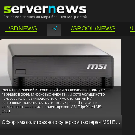
../3DNEWS
~/
/SPOOL/NEWS
/
/VAR/CONTACT
Развитие решений и технологий ИИ за последние годы уже
перешло в формат фоновых новостей. И хотя большинство
пользователей взаимодействуют уже с готовыми ИИ-
решениями, конечно, есть и те, кто их разрабатывает и
настраивает, — на них и ориентирован MSI EdgeXpert MS-
C931
Обзор «малолитражного суперкомпьютера» MSI EdgeXpert MS-C931