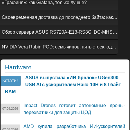
«Графиня»: как Grafana, только лучше?
Своевременная доставка до последнего байта: как российская сеть Curator CDN совмещает скорость, безопасность и гибкость управления
Обзор сервера ASUS RS720A-E13-RS8G: DC-MHS во всей красе
NVIDIA Vera Rubin POD: семь чипов, пять стоек, один ИИ-суперкомпьютер
Hardware
ASUS выпустила «ИИ-брелок» UGen300
Кстати!
USB AI с ускорителем Hailo-10H и 8 Гбайт
RAM
Impact Drones готовит автономные дроны-
07.08.2026
перехватчики для защиты ЦОД
AMD купила разработчика ИИ-ускорителей
07.08.2026