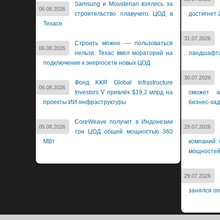
Samsung и Mousterian взялись за
06.08.2026
строительство плавучего ЦОД в
достигнет 
Техасе
31.07.2026
Строить можно — пользоваться
06.08.2026
нельзя: Техас ввёл мораторий на
ландшафт
подключение к энергосети новых ЦОД
30.07.2026
Фонд KKR Global Infrastructure
06.08.2026
Investors V привлёк $19,2 млрд на
сможет а
проекты ИИ-инфраструктуры
бизнес-за
CoreWeave получит в Индонезии
05.08.2026
29.07.2026
три ЦОД общей мощностью 360
МВт
компаний: 
мощносте
29.07.2026
занялся о