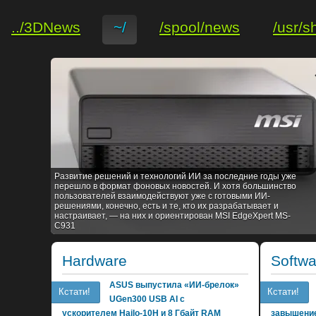
../3DNews
~/
/spool/news
/usr/s
Развитие решений и технологий ИИ за последние годы уже
перешло в формат фоновых новостей. И хотя большинство
пользователей взаимодействуют уже с готовыми ИИ-
решениями, конечно, есть и те, кто их разрабатывает и
настраивает, — на них и ориентирован MSI EdgeXpert MS-
C931
Hardware
Softwa
ASUS выпустила «ИИ-брелок»
Кстати!
Кстати!
UGen300 USB AI с
ускорителем Hailo-10H и 8 Гбайт RAM
завышение