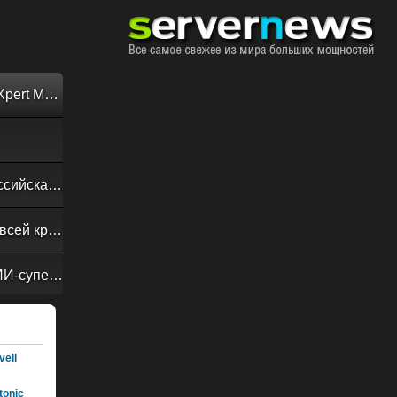
Обзор «малолитражного суперкомпьютера» MSI EdgeXpert MS-C931
Своевременная доставка до последнего байта: как российская сеть Curator CDN совмещает скорость, безопасность и гибкость управления
Обзор сервера ASUS RS720A-E13-RS8G: DC-MHS во всей красе
NVIDIA Vera Rubin POD: семь чипов, пять стоек, один ИИ-суперкомпьютер
ell
onic