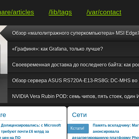
hare/articles
/lib/tags
/var/contact
«Графиня»: как Grafana, только лучше?
re
Сети
Долицензировались: с Microsoft
Память вскладчину: Marv
Кстати!
требуют почти £6 млрд за
анонсировала
 цен на ПО
дезагрегированную платформу Phot