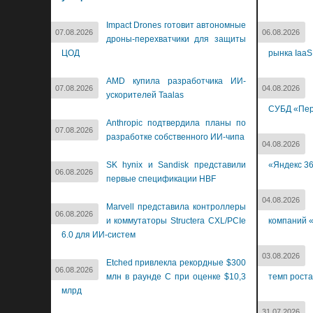
Impact Drones готовит автономные
07.08.2026
06.08.2026
дроны-перехватчики для защиты
ЦОД
рынка IaaS
AMD купила разработчика ИИ-
07.08.2026
04.08.2026
ускорителей Taalas
СУБД «Пер
Anthropic подтвердила планы по
07.08.2026
разработке собственного ИИ-чипа
04.08.2026
SK hynix и Sandisk представили
«Яндекс 3
06.08.2026
первые спецификации HBF
04.08.2026
Marvell представила контроллеры
06.08.2026
и коммутаторы Structera CXL/PCIe
компаний «
6.0 для ИИ-систем
03.08.2026
Etched привлекла рекордные $300
06.08.2026
млн в раунде C при оценке $10,3
темп роста
млрд
31.07.2026