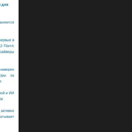
м для
аняются
первые в
бит/с
драйверы
намерен
боры за
е
кой и ИИ
бя
 активно
тывает