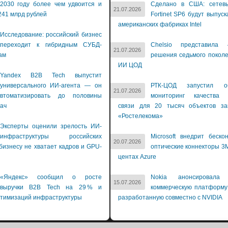
2030 году более чем удвоится и
Сделано в США: сетев
21.07.2026
241 млрд рублей
Fortinet SP6 будут выпуск
американских фабриках Intel
Исследование: российский бизнес
переходит к гибридным СУБД-
Chelsio представила 
21.07.2026
ам
решения седьмого покол
ИИ ЦОД
Yandex B2B Tech выпустит
универсального ИИ-агента — он
РТК-ЦОД запустил об
21.07.2026
втоматизировать до половины
мониторинг качества 
дач
связи для 20 тысяч объектов зак
«Ростелекома»
Эксперты оценили зрелость ИИ-
инфраструктуры российских
Microsoft внедрит беско
20.07.2026
бизнесу не хватает кадров и GPU-
оптические коннекторы 3M
й
центах Azure
«Яндекс» сообщил о росте
Nokia анонсировала 
15.07.2026
выручки B2B Tech на 29 % и
коммерческую платформу
птимизаций инфраструктуры
разработанную совместно с NVIDIA