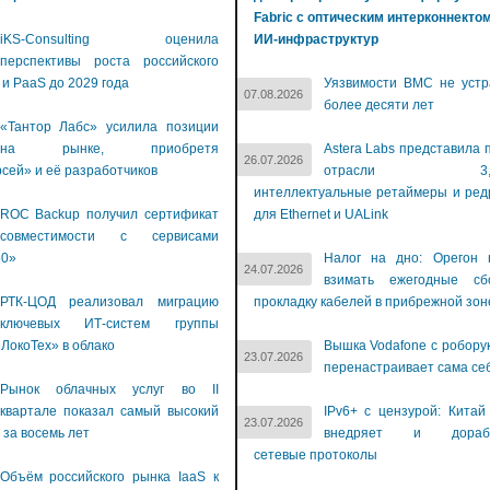
Fabric с оптическим интерконнекто
iKS-Consulting оценила
ИИ-инфраструктур
перспективы роста российского
 и PaaS до 2029 года
Уязвимости BMC не устр
07.08.2026
более десяти лет
«Тантор Лабс» усилила позиции
на рынке, приобретя
Astera Labs представила 
26.07.2026
сей» и её разработчиков
отрасли 3,2-Т
интеллектуальные ретаймеры и ре
ROC Backup получил сертификат
для Ethernet и UALink
совместимости с сервисами
60»
Налог на дно: Орегон 
24.07.2026
взимать ежегодные с
РТК-ЦОД реализовал миграцию
прокладку кабелей в прибрежной зон
ключевых ИТ-систем группы
ЛокоТех» в облако
Вышка Vodafone с робору
23.07.2026
перенастраивает сама се
Рынок облачных услуг во II
квартале показал самый высокий
IPv6+ с цензурой: Китай
23.07.2026
 за восемь лет
внедряет и дораба
сетевые протоколы
Объём российского рынка IaaS к