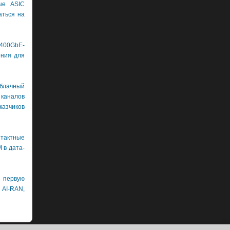
ые ASIC
аться на
400GbE-
ения для
лачный
каналов
азчиков
нтактные
 в дата-
первую
 AI-RAN,