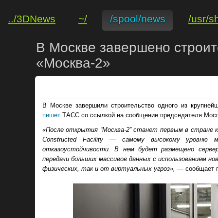
../3DNews
~/
/spool/news
/usr/s
В Москве завершено строит
«Москва-2»
В Москве завершили строительство одного из крупнейш
пишет
ТАСС со ссылкой на сообщение председателя Мосг
«После открытия “Москва-2” станет первым в стране к
Constructed Facility — самому высокому уровню 
отказоустойчивости. В нем будет размещено сервер
передачи больших массивов данных с использованием н
физических, так и от виртуальных угроз», —
сообщает п