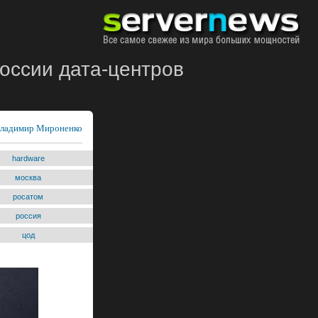
оссии дата-центров
ладимир Мироненко
hardware
москва
росатом
россия
цод