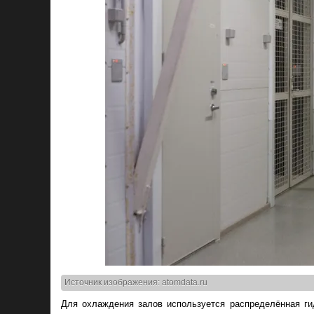
Источник изображения: atomdata.ru
Для охлаждения залов используется распределённая ги