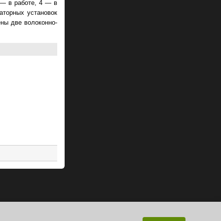
— в работе, 4 — в
аторных установок
ны две волоконно-