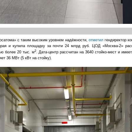
Росатома» с таким высоким уровнем надёжности,
отметил
гендиректор ко
оторая и купила площадку за почти 24 млрд руб. ЦОД «Москва-2» р
2
ю более 20 тыс. м
. Дата-центр рассчитан на 3640 стойко-мест и име
т 36 МВт (5 кВт на стойку).