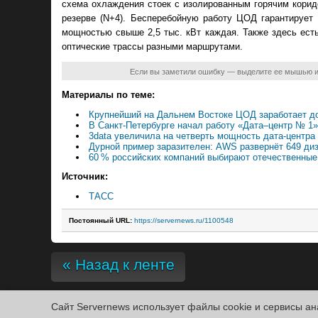
схема охлаждения стоек с изолированным горячим корид
резерве (N+4). Бесперебойную работу ЦОД гарантирует
мощностью свыше 2,5 тыс. кВт каждая. Также здесь ест
оптические трассы разными маршрутами.
Если вы заметили ошибку — выделите ее мышью 
Материалы по теме:
Крупнейший на Дальнем Востоке ЦОД заработает до
В Санкт-Петербурге начал работу «Дата–центр № 1
3data увеличила на четверть мощность дата-центра
Дурной пример заразителен: AWS развернёт 649 ди
60 % российских компаний выбирают отечественны
Источник:
ТАСС
Постоянный URL:
https://servernews.ru/1100548
« Назад к ленте
Сайт Servernews использует файлы cookie и сервисы ан