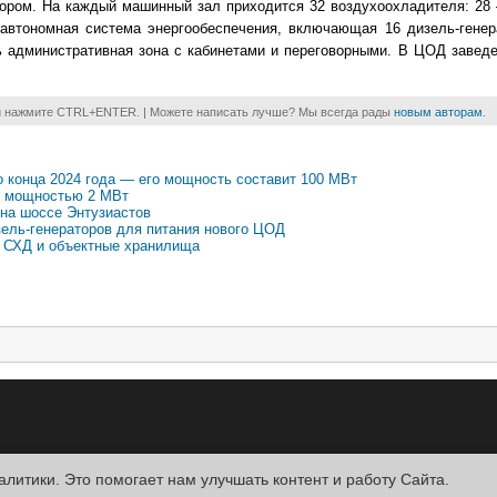
ором. На каждый машинный зал приходится 32 воздухоохладителя: 28 
 автономная система энергообеспечения, включающая 16 дизель-генер
ь административная зона с кабинетами и переговорными. В ЦОД заведе
и нажмите CTRL+ENTER. | Можете написать лучше? Мы всегда рады
новым авторам
.
 конца 2024 года — его мощность составит 100 МВт
» мощностью 2 МВт
 на шоссе Энтузиастов
зель-генераторов для питания нового ЦОД
е СХД и объектные хранилища
алитики. Это помогает нам улучшать контент и работу Cайта.