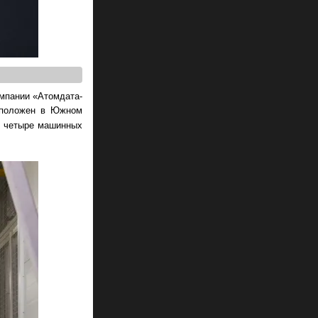
мпании «Атомдата-
асположен в Южном
ет четыре машинных