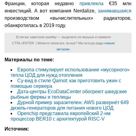
Франции, которая недавно
привлекла
€35 млн
инвестиций. А вот компания Nerdalize,
занимавшаяся
производством «вычислительных» радиаторов,
обанкротилась в 2019 году.
Если вы заметили ошибку — выделите ее мышью и нажмите
CTRL+ENTER. | Можете написать лучше? Мы всегда рады
новым
авторам
.
Материалы по теме:
Европа стимулирует использование «мусорного»
тепла ЦОД для нужд отопления
Су-вид в стиле Qarnot: как приготовить ужин с
помощью сервера
Дата-центры EcoDataCenter обогреют шведские
рыбные фермы и теплицы
Дурной пример заразителен: AWS развернёт 649
дизель-генераторов для питания нового ЦОД
Openchip представила европейский 2-нм
процессор BER10 с архитектурой RISC-V
Источник: