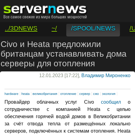
../3DNEWS
~/
/SPOOL/NEWS
/
/VAR/CONTACT
Civo и Heata предложили
британцам устанавливать дома
серверы для отопления
12.01.2023 [17:22],
Владимир Мироненко
hardware
heata
великобритания
отопление
сервер
сжо
экология
Провайдер облачных услуг Civo
сообщил
о
сотрудничестве с компанией Heata с целью
обеспечения горячей водой домов в Великобритании
за счёт отвода тепла от размещённых локально
серверов, подключённых к системам отопления. Heata