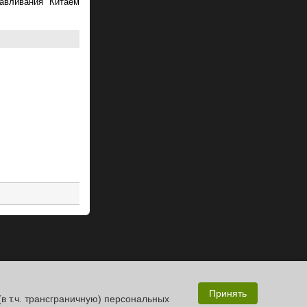
авливания Китаем
Принять
(в т.ч. трансграничную) персональных