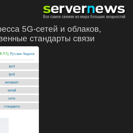
ресса 5G-сетей и облаков,
твенные стандарты связи
8:53],
Руслан Авдеев
ipv4
ipv6
интернет
китай
сети
стандарты