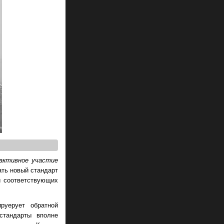
активное участие
ать новый стандарт
й соответствующих
руерует обратной
стандарты вполне