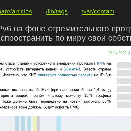
hare/articles
/lib/tags
/var/contact
Pv6 на фоне стремительного прог
аспространить по миру свои собс
26.04.2022 [1
елилась планами ускоренного внедрения протокола
IPv6
на
ов, устройств интернета вещей и
5G-сетей
. Власти страны
. Известно, что КНР
планирует полностью перейти
на IPv6 к
ивных пользователей IPv6 (при населении более 1,4 млрд
нтернета вещей, причём к этому моменту 13 % трафика
а тоже должно быть переведено на новый протокол. 85 %
-сервисов тоже должны будут освоить IPv6.