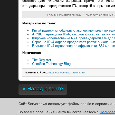
соответствуют китайским запросам. Кроме того, исп
стандарта при посредничестве ITU, который в норме не им
Если вы заметили ошибку — выделите ее мышью 
Материалы по теме:
Китай развернул обширную экспериментальную тел
APNIC: переход на IPv6, как оказалось, не так уж н
Широкое использование NAT провайдерами замедля
Спрос на IPv4-адреса продолжает расти: в июне бы
Большое IPv4-ограбление по-африкански: $54 млн з
Источники:
The Register
ComSoc Technology Blog
Постоянный URL:
https://servernews.ru/1064720
« Назад к ленте
Сайт Servernews использует файлы cookie и сервисы ан
Copyright ©2010-2026
Во время посещения Cайта вы соглашаетесь с
Servernews
.
Пользовательское соглашение
.
Защищено CURATO
Пользов
По всем интересующим Вас вопросам, Вы можете направить сообщение нам в
/var/co