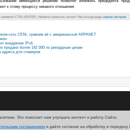
ользование имеющихся решений позволит избежать прецедента прод
еет к этому процессу никакого отношения.
и нажмите CTRL+ENTER. | Можете написать лучше? Мы всегда рады
новым авторам
.
еком-сеть CENI, сравнив её с американской ARPANET
ужен
ет внедрение IPv6
ло продано более 192 000 по рекордным ценам
а адреса для спамеров
алитики. Это помогает нам улучшать контент и работу Cайта.
R
ательским соглашением
.
и даёте согласие на обработку и передачу 
ntact