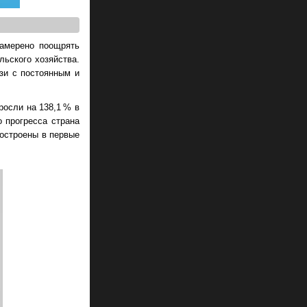
намерено поощрять
ьского хозяйства.
зи с постоянным и
росли на 138,1 % в
о прогресса страна
построены в первые