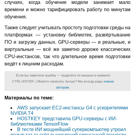
случаях, когда обучение модели занимает мало
времени и можно тарифицировать работу по минутам
обучения.
Также следует учитывать простоту подготовки среды на
платформах — установку библиотек, развёртывание
ПО и загрузку данных. GPU-серверы — и реальные, и
виртуальные — всё же заметно дороже классических
CPU-инстансов, так что длительное время подготовки
ведёт к лишним расходам.
Если вы заметили ошибку — выделите ее мышью и нажмите
CTRL+ENTER. | Можете написать лучше? Мы всегда рады
новым
авторам
.
Материалы по теме:
AWS запускает EC2-инстансы G4 с ускорителями
NVIDIA T4
HOSTKEY представила GPU-серверы с ИИ-
библиотеками TensorFlow
В тесте ИИ мощнейший суперкомпьютер утроил
результат за счёт вычислений смешанной точности