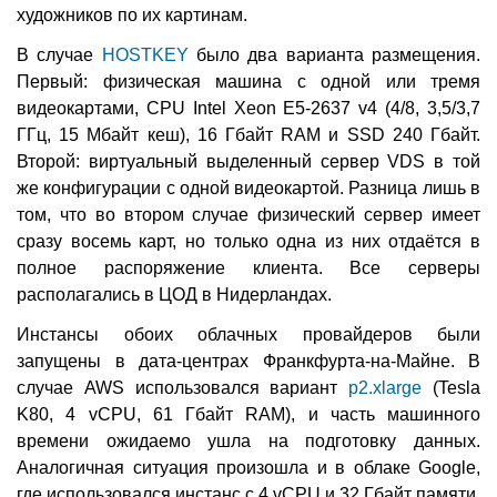
художников по их картинам.
В случае
HOSTKEY
было два варианта размещения.
Первый: физическая машина с одной или тремя
видеокартами, CPU Intel Xeon E5-2637 v4 (4/8, 3,5/3,7
ГГц, 15 Мбайт кеш), 16 Гбайт RAM и SSD 240 Гбайт.
Второй: виртуальный выделенный сервер VDS в той
же конфигурации с одной видеокартой. Разница лишь в
том, что во втором случае физический сервер имеет
сразу восемь карт, но только одна из них отдаётся в
полное распоряжение клиента. Все серверы
располагались в ЦОД в Нидерландах.
Инстансы обоих облачных провайдеров были
запущены в дата-центрах Франкфурта-на-Майне. В
случае AWS использовался вариант
p2.xlarge
(Tesla
K80, 4 vCPU, 61 Гбайт RAM), и часть машинного
времени ожидаемо ушла на подготовку данных.
Аналогичная ситуация произошла и в облаке Google,
где использовался инстанс с 4 vCPU и 32 Гбайт памяти,