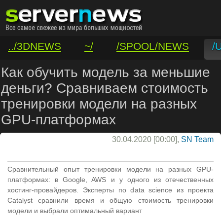
../3DNEWS
~/
/SPOOL/NEWS
/
/VAR/CONTACT
Как обучить модель за меньшие
деньги? Сравниваем стоимость
тренировки модели на разных
GPU-платформах
30.04.2020 [00:00],
SN Team
Сравнительный опыт тренировки модели на разных GPU-
платформах: в Google, AWS и у одного из отечественных
хостинг-провайдеров. Эксперты по data science из проекта
Catalyst сравнили время и общую стоимость тренировки
модели и выбрали оптимальный вариант