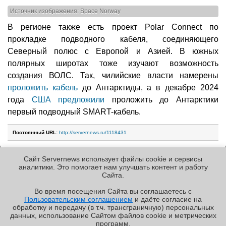
Источник изображения: Space Norway
В регионе также есть проект Polar Connect по
прокладке подводного кабеля, соединяющего
Северный полюс с Европой и Азией. В южных
полярных широтах тоже изучают возможность
создания ВОЛС. Так, чилийские власти намерены
проложить кабель
до Антарктиды, а в декабре 2024
года
США предложили
проложить до Антарктики
первый подводный SMART-кабель.
Постоянный URL:
http://servernews.ru/1118431
Сайт Servernews использует файлы cookie и сервисы
Следующие новости »
аналитики. Это помогает нам улучшать контент и работу
Cайта.
Во время посещения Cайта вы соглашаетесь с
Пользовательским соглашением
и даёте согласие на
✖
обработку и передачу (в т.ч. трансграничную) персональных
Copyright ©2010-2026
данных, использование Cайтом файлов cookie и метрических
Servernews
.
Пользовательское
соглашение
.
Защищено
программ.