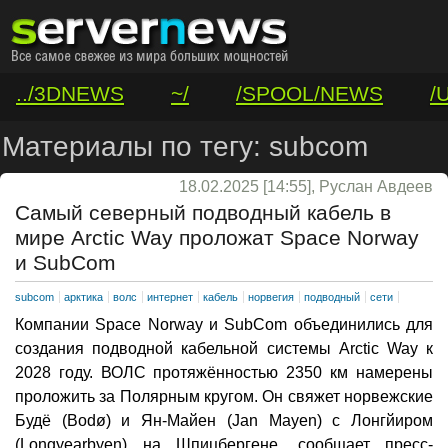
../3DNEWS
~/
/SPOOL/NEWS
/
/VAR/CONTACT
Материалы по тегу: subcom
18.02.2025 [14:55], Руслан Авдеев
Самый северный подводный кабель в
мире Arctic Way проложат Space Norway
и SubCom
subcom
арктика
волс
интернет
кабель
норвегия
подводный
сети
Компании Space Norway и SubCom объединились для
создания подводной кабельной системы Arctic Way к
2028 году. ВОЛС протяжённостью 2350 км намерены
проложить за Полярным кругом. Он свяжет норвежские
Будё (Bodø) и Ян-Майен (Jan Mayen) с Лонгйиром
(Longyearbyen) на Шпицбергене, сообщает пресс-