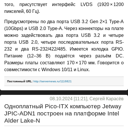
того, присутствует интерфейс LVDS (1920 × 1200
пикселей, 60 Гц).
Предусмотрены по два порта USB 3.2 Gen 2×1 Type-A
(10Gbps) и USB 2.0 Type-A. Через коннекторы на плате
можно задействовать два порта USB 3.2 и четыре
порта USB 2.0, четыре последовательных порта RS-
232 и два RS-232/422/485. Имеется колодка GPIO.
Питание (12–36 В) подаётся через разъём DC.
Размеры платы составляют 170 × 170 мм. Говорится о
совместимости с Windows 10/11 и Linux.
Постоянный URL:
http://servernews.ru/1116821
08.10.2024 [11:21], Сергей Карасёв
Одноплатный Pico-ITX компьютер Jetway
JPIC-ADN1 построен на платформе Intel
Alder Lake-N