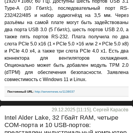
(1920 × 1080; 60 Гц). Доступны шесть портов USB 3.1
Type-A (10 Гбит/с), последовательный порт RS-
232/422/485 и набор аудиогнёзд на 3,5 мм. Через
разъёмы на самой плате могут быть задействованы
два порта USB 3.0 (5 Гбит/с), шесть портов USB 2.0, а
также пять портов RS-232. Плата получила по два
слота PCIe 5.0 x16 (1 × PCIe 5.0 ×16 или 2 × PCIe 5.0 x8)
и PCIe 4.0 x4, а также три слота PCIe 4.0 x1. Есть два
коннектора для вентиляторов охлаждения.
Опционально может быть добавлен модуль TPM 2.0
(dTPM) для обеспечения безопасности. Заявлена
совместимость с Windows 11 и Linux.
Постоянный URL:
http://servernews.ru/1138037
29.12.2025 [11:15], Сергей Карасёв
Intel Alder Lake, 32 Гбайт RAM, четыре
СОМ-порта и 10 USB-портов:
представлен индустриальный компьютер