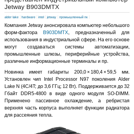
Jetway B903DMTX
alder lake
hardware
intel
jetway
промышленный пк
Компания Jetway анонсировала компьютер небольшого
форм-фактора
B903DMTX
, предназначенный для
использования в индустриальной сфере. На его основе
могут создаваться системы автоматизации,
промышленные шлюзы, периферийные устройства,
различные информационные терминалы и пр.
Новинка имеет габариты 200,0 × 180,4 × 59,5 мм.
Установлен чип Intel Processor N97 поколения Alder
Lake N (4C/4T; до 3,6 ГГц; 12 Вт). Поддерживается до 32
Гбайт DDR5-4800 в виде одного модуля SO-DIMM.
Применено пассивное охлаждение, а ребристая
верхняя часть корпуса выполняет функции радиатора
для рассеяния тепла.