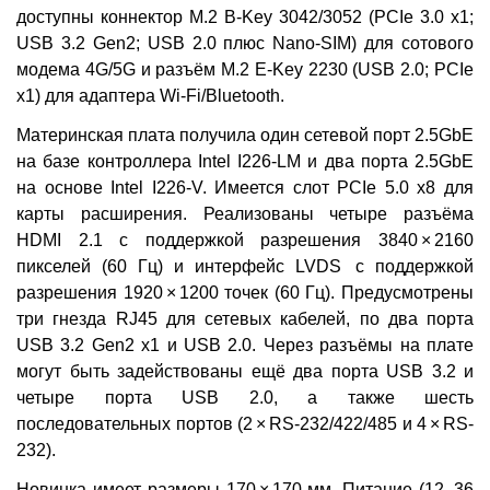
доступны коннектор M.2 B-Key 3042/3052 (PCIe 3.0 x1;
USB 3.2 Gen2; USB 2.0 плюс Nano-SIM) для сотового
модема 4G/5G и разъём M.2 E-Key 2230 (USB 2.0; PCIe
x1) для адаптера Wi-Fi/Bluetooth.
Материнская плата получила один сетевой порт 2.5GbE
на базе контроллера Intel I226-LM и два порта 2.5GbE
на основе Intel I226-V. Имеется слот PCIe 5.0 x8 для
карты расширения. Реализованы четыре разъёма
HDMI 2.1 с поддержкой разрешения 3840 × 2160
пикселей (60 Гц) и интерфейс LVDS с поддержкой
разрешения 1920 × 1200 точек (60 Гц). Предусмотрены
три гнезда RJ45 для сетевых кабелей, по два порта
USB 3.2 Gen2 x1 и USB 2.0. Через разъёмы на плате
могут быть задействованы ещё два порта USB 3.2 и
четыре порта USB 2.0, а также шесть
последовательных портов (2 × RS-232/422/485 и 4 × RS-
232).
Новинка имеет размеры 170 × 170 мм. Питание (12–36