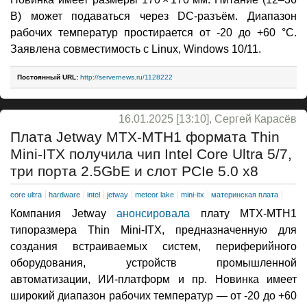
В) может подаваться через DC-разъём. Диапазон
рабочих температур простирается от -20 до +60 °C.
Заявлена совместимость с Linux, Windows 10/11.
Постоянный URL:
http://servernews.ru/1128222
16.01.2025 [13:10], Сергей Карасёв
Плата Jetway MTX-MTH1 формата Thin
Mini-ITX получила чип Intel Core Ultra 5/7,
три порта 2.5GbE и слот PCIe 5.0 x8
core ultra
hardware
intel
jetway
meteor lake
mini-itx
материнская плата
Компания Jetway
анонсировала
плату MTX-MTH1
типоразмера Thin Mini-ITX, предназначенную для
создания встраиваемых систем, периферийного
оборудования, устройств промышленной
автоматизации, ИИ-платформ и пр. Новинка имеет
широкий диапазон рабочих температур — от -20 до +60