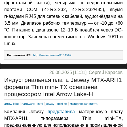
фронтальной части), четырьмя последовательными
портами COM (2 × RS-232, 2 × RS-232/485), двумя
гнёздами RJ45 для сетевых кабелей, аудиогнёздами на
3,5 мм. Диапазон рабочих температур — от -10 до +60
°C. Питание в диапазоне 12–19 В подаётся через DC-
коннектор. Заявлена совместимость с Windows 10/11 и
Linux.
Постоянный URL:
http://servernews.ru/1134569
26.08.2025 [11:31], Сергей Карасёв
Индустриальная плата Jetway MTX-ARH1
формата Thin mini-ITX оснащена
процессором Intel Arrow Lake-H
arrow lake
hardware
intel
jetway
mini-itx
материнская плата
Компания Jetway
представила
материнскую плату
MTX-ARH1 типоразмера Thin mini-ITX,
предназначенную для использования в промышленной