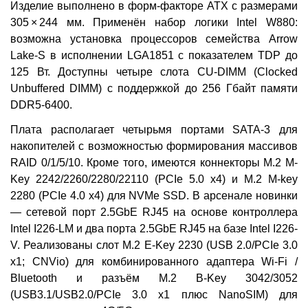
Изделие выполнено в форм-факторе АТХ с размерами
305 × 244 мм. Применён набор логики Intel W880:
возможна установка процессоров семейства Arrow
Lake-S в исполнении LGA1851 с показателем TDP до
125 Вт. Доступны четыре слота CU-DIMM (Clocked
Unbuffered DIMM) с поддержкой до 256 Гбайт памяти
DDR5-6400.
Плата располагает четырьмя портами SATA-3 для
накопителей с возможностью формирования массивов
RAID 0/1/5/10. Кроме того, имеются коннекторы М.2 M-
Key 2242/2260/2280/22110 (PCIe 5.0 x4) и М.2 M-key
2280 (PCIe 4.0 x4) для NVMe SSD. В арсенале новинки
— сетевой порт 2.5GbE RJ45 на основе контроллера
Intel I226-LM и два порта 2.5GbE RJ45 на базе Intel I226-
V. Реализованы слот M.2 E-Key 2230 (USB 2.0/PCIe 3.0
x1; CNVio) для комбинированного адаптера Wi-Fi /
Bluetooth и разъём M.2 B-Key 3042/3052
(USB3.1/USB2.0/PCIe 3.0 x1 плюс NanoSIM) для