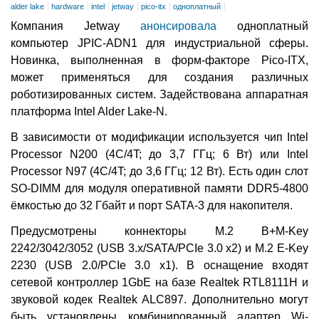
alder lake
hardware
intel
jetway
pico-itx
одноплатный
Компания Jetway
анонсировала
одноплатный
компьютер JPIC-ADN1 для индустриальной сферы.
Новинка, выполненная в форм-факторе Pico-ITX,
может применяться для создания различных
роботизированных систем. Задействована аппаратная
платформа Intel Alder Lake-N.
В зависимости от модификации используется чип Intel
Processor N200 (4C/4T; до 3,7 ГГц; 6 Вт) или Intel
Processor N97 (4C/4T; до 3,6 ГГц; 12 Вт). Есть один слот
SO-DIMM для модуля оперативной памяти DDR5-4800
ёмкостью до 32 Гбайт и порт SATA-3 для накопителя.
Предусмотрены коннекторы M.2 B+M-Key
2242/3042/3052 (USB 3.х/SATA/PCIe 3.0 x2) и M.2 E-Key
2230 (USB 2.0/PCIe 3.0 x1). В оснащение входят
сетевой контроллер 1GbE на базе Realtek RTL8111H и
звуковой кодек Realtek ALC897. Дополнительно могут
быть установлены комбинированный адаптер Wi-