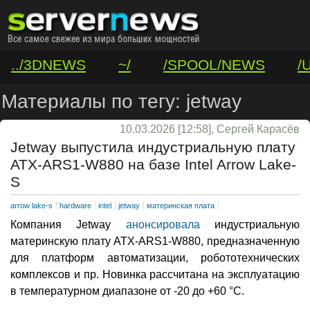
../3DNEWS
~/
/SPOOL/NEWS
/
/VAR/CONTACT
Материалы по тегу: jetway
10.03.2026 [12:58], Сергей Карасёв
Jetway выпустила индустриальную плату
ATX-ARS1-W880 на базе Intel Arrow Lake-
S
arrow lake-s
hardware
intel
jetway
материнская плата
Компания Jetway
анонсировала
индустриальную
материнскую плату ATX-ARS1-W880, предназначенную
для платформ автоматизации, робототехнических
комплексов и пр. Новинка рассчитана на эксплуатацию
в температурном диапазоне от -20 до +60 °С.