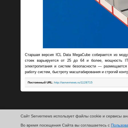
Старшая версия ICL Data MegaCube собирается из моду
стоек варьируется от 25 до 64 и более, мощность I
электропитания и систем безопасности — размещается
работу систем, быстроту масштабирования и строгий конт
Постоянный URL:
http://servernews.ru/1128715
Сайт Servernews использует файлы cookie и сервисы ан
Copyright ©2010-2026
Во время посещения Cайта вы соглашаетесь с
Servernews
.
Пользовательское соглашение
.
Защищено CURATO
Пользов
По всем интересующим Вас вопросам, Вы можете направить сообщение нам в
/var/co