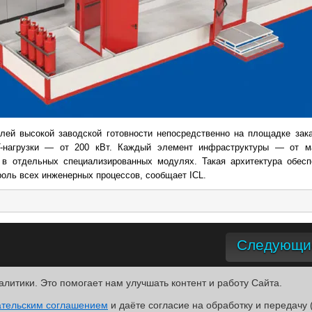
лей высокой заводской готовности непосредственно на площадке зака
T-нагрузки — от 200 кВт. Каждый элемент инфраструктуры — от м
 в отдельных специализированных модулях. Такая архитектура обес
роль всех инженерных процессов, сообщает ICL.
Следующие
алитики. Это помогает нам улучшать контент и работу Cайта.
R
ательским соглашением
.
и даёте согласие на обработку и передачу 
ntact