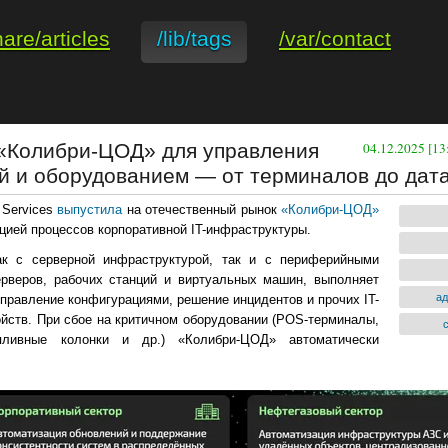
hare/articles
/lib/tags
/var/contact
 «Колибри-ЦОД» для управления
04.12.2025 [1
й и оборудованием — от терминалов до дат
 Services
выпустила
на отечественный рынок
«Колибри-ЦОД»
ией процессов корпоративной IT-инфраструктуры.
к с серверной инфраструктурой, так и с периферийными
ерверов, рабочих станций и виртуальных машин, выполняет
а
правление конфигурациями, решение инцидентов и прочих IT-
ойств. При сбое на критичном оборудовании (POS-терминалы,
опливные колонки и др.) «Колибри-ЦОД» автоматически