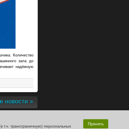
зчика. Количество
ашинного зала до
печивает надёжную
 новости »
Принять
(в т.ч. трансграничную) персональных