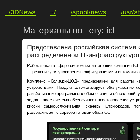
../3DNews
~/
/spool/news
/usr/s
Материалы по тегу: icl
Представлена российская система
распределённой IT-инфраструктуро
Работающая в сфере системной интеграции компания ICL
— решение для управления конфигурациями и автоматизац
Комплекс «Колибри-ЦОД» предназначен для работы ка
устройствами. Продукт автоматизирует обслуживание с
развёртывание программного обеспечения и обновлений, у
задач. Также система обеспечивает восстановление устр
киоски самообслуживания, сканеры штрих-кодов, т
разворачивает с сервера готовый образ ОС.