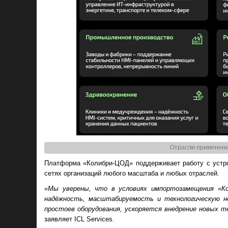
Отрасли применения
Платформа «Колибри-ЦОД» поддерживает работу с устрой
сетях организаций любого масштаба и любых отраслей.
«Мы уверены, что в условиях импортозамещения «Ко
надёжность, масштабируемость и технологическую н
простоев оборудования, ускоряется внедрение новых т
заявляет ICL Services.