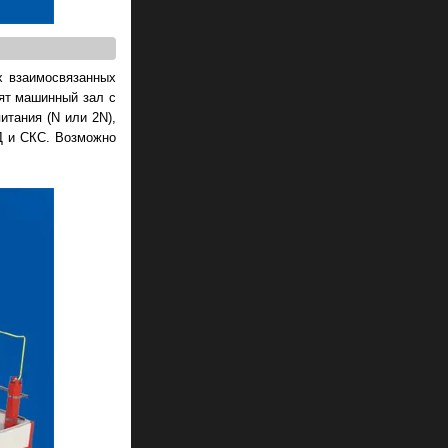
х взаимосвязанных
ят машинный зал с
итания (N или 2N),
Д и СКС. Возможно