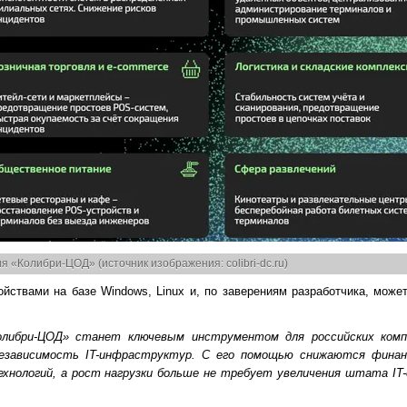
 «Колибри-ЦОД» (источник изображения: colibri-dc.ru)
ствами на базе Windows, Linux и, по заверениям разработчика, может
либри-ЦОД» станет ключевым инструментом для российских компа
езависимость IT-инфраструктур. С его помощью снижаются фина
ехнологий, а рост нагрузки больше не требует увеличения штата IT