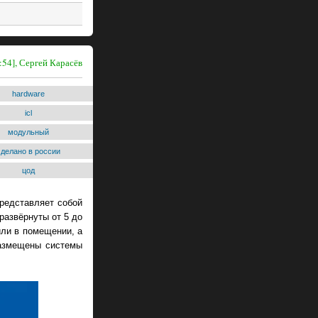
:54], Сергей Карасёв
hardware
icl
модульный
сделано в россии
цод
редставляет собой
развёрнуты от 5 до
или в помещении, а
размещены системы