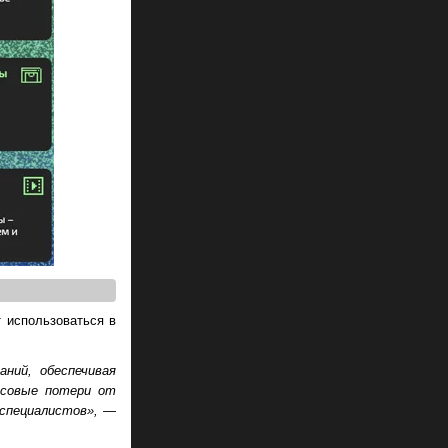
 использоваться в
ний, обеспечивая
нсовые потери от
-специалистов»,
—