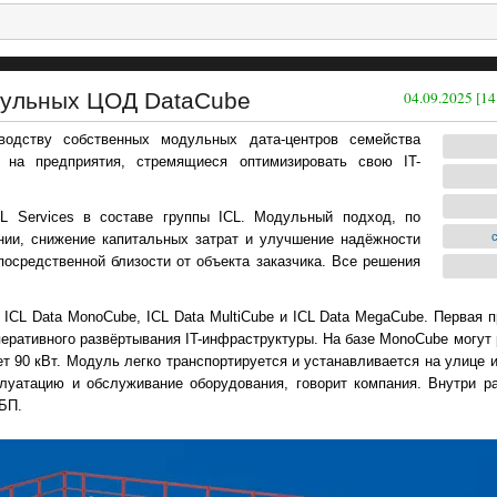
одульных ЦОД DataCube
04.09.2025 [14
одству собственных модульных дата-центров семейства
ы на предприятия, стремящиеся оптимизировать свою IT-
CL Services в составе группы ICL. Модульный подход, по
нии, снижение капитальных затрат и улучшение надёжности
осредственной близости от объекта заказчика. Все решения
L Data MonoCube, ICL Data MultiCube и ICL Data MegaCube. Первая п
перативного развёртывания IT-инфраструктуры. На базе MonoCube могут 
ет 90 кВт. Модуль легко транспортируется и устанавливается на улице 
луатацию и обслуживание оборудования, говорит компания. Внутри 
БП.