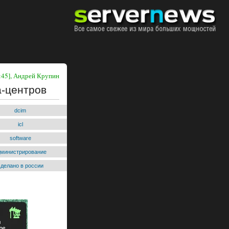
3:45], Андрей Крупин
а-центров
dcim
icl
software
дминистрирование
сделано в россии