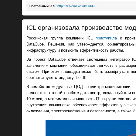
Постоянный URL:
http://servernews.ru/1133393
ICL организовала производство м
Российская группа компаний ICL
приступила
к произв
DataCube. Решения, как утверждается, ориентирован
инфраструктуру и повысить эффективность работы.
За проект DataCube отвечает системный интегратор I
заявлениям компании, обеспечивает лёгкость в расшире
систем. При этом площадка может быть развёрнута в неп
соответствуют стандарту Tier III.
В семейство модульных ЦОД вошли три модификации — IC
полностью готовый к работе дата-центр, созданный для о
10 стоек, а максимальная мощность IT-нагрузки составля
внутренняя компоновка обеспечивает эффективную эксп
охлаждения, электроснабжения и безопасности, а также И