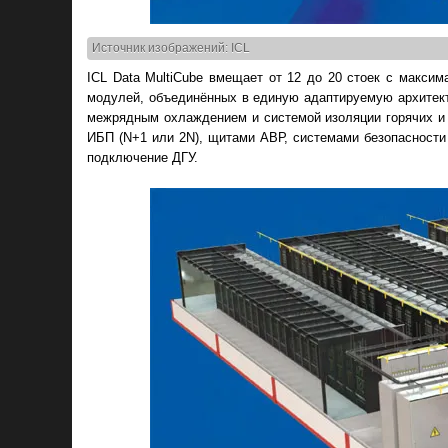
Источник изображений: ICL
ICL Data MultiCube вмещает от 12 до 20 стоек с макси
модулей, объединённых в единую адаптируемую архитект
межрядным охлаждением и системой изоляции горячих и х
ИБП (N+1 или 2N), щитами АВР, системами безопасност
подключение ДГУ.