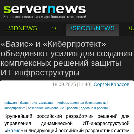
../3DNEWS
~/
/SPOOL/NEWS
/
/VAR/CONTACT
«Базис» и «Киберпротект»
объединяют усилия для создания
комплексных решений защиты
ИТ-инфраструктуры
18.09.2025 [11:40],
Сергей Карасёв
software
базис
виртуализация
информационная безопасность
киберпротект
резервное копирование
россия
сделано в россии
Крупнейший российский разработчик решений для
управления динамической ИТ-инфраструктурой
«
Базис
» и лидирующий российский разработчик систем