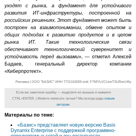
уходят с рынка, а фундамент для устойчивого
развития ИТ-инфраструктуры, построенной на
российских решениях. Этот фундамент может быть
построен на взаимопонимании, обмене опытом и
общих подходах к развитию продуктов и в целом
рынка ИТ. Такие технологические связи
обеспечивают технологический суверенитет и
устойчивость перед вызовами
», — отметил Алексей
Бадаев, генеральный директор компании
«Киберпротект».
Реклама | ООО "БАЗИС" ИНН 7731316059 erid: F7NfYUJCUneTSURwLH6y
Если вы заметили ошибку — выделите ее мышью и нажмите
CTRL+ENTER. | Можете написать лучше? Мы всегда рады
новым
авторам
.
Материалы по теме:
«Базис» представляет новую версию Basis
Dynamix Enterprise с поддержкой программно-
определяемых сетей и зон доступности