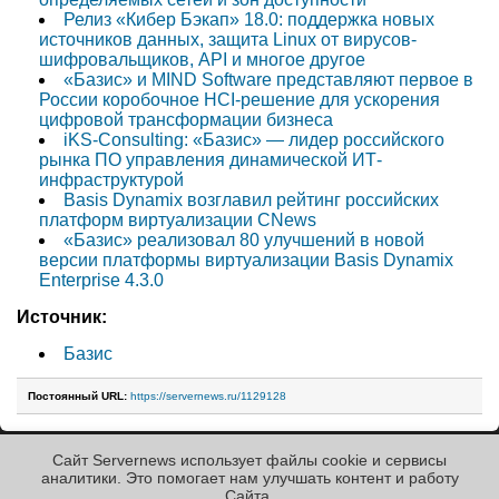
Релиз «Кибер Бэкап» 18.0: поддержка новых
источников данных, защита Linux от вирусов-
шифровальщиков, API и многое другое
«Базис» и MIND Software представляют первое в
России коробочное HCI-решение для ускорения
цифровой трансформации бизнеса
iKS-Consulting: «Базис» — лидер российского
рынка ПО управления динамической ИТ-
инфраструктурой
Basis Dynamix возглавил рейтинг российских
платформ виртуализации CNews
«Базис» реализовал 80 улучшений в новой
версии платформы виртуализации Basis Dynamix
Enterprise 4.3.0
Источник:
Базис
Постоянный URL:
https://servernews.ru/1129128
Сайт Servernews использует файлы cookie и сервисы
« Назад к ленте
аналитики. Это помогает нам улучшать контент и работу
Cайта.