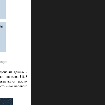
 хранения данных и
ки, составив $16,8
 выручка от продаж
что ниже целевого