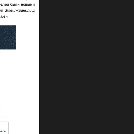
ателей были новыми
ор флеш-хранилищ
ale».