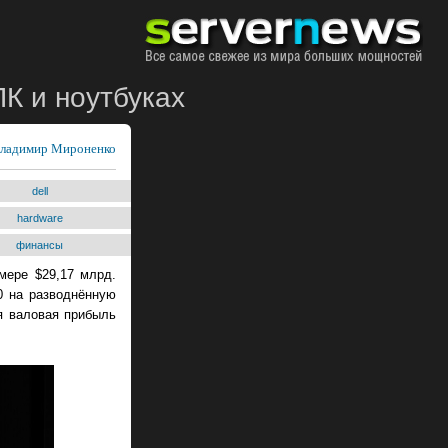
ПК и ноутбуках
ладимир Мироненко
dell
hardware
финансы
мере $29,17 млрд.
0 на разводнённую
я валовая прибыль