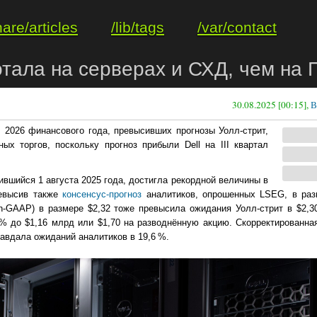
hare/articles
/lib/tags
/var/contact
тала на серверах и СХД, чем на 
30.08.2025 [00:15],
В
 2026 финансового года, превысивших прогнозы Уолл-стрит,
ых торгов, поскольку прогноз прибыли Dell на III квартал
шившийся 1 августа 2025 года, достигла рекордной величины в
ревысив также
консенсус-прогноз
аналитиков, опрошенных LSEG, в раз
n-GAAP) в размере $2,32 тоже превысила ожидания Уолл-стрит в $2,3
% до $1,16 млрд или $1,70 на разводнённую акцию. Скорректированна
правдала ожиданий аналитиков в 19,6 %.