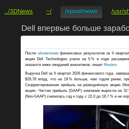
../3DNews
~/
/spool/news
/usr/s
Dell впервые больше зарабо
После
объявления
финансовых результатов за II квартал
акции Dell Technologies упали на 5 % в ходе расширенн
оказался ниже ожиданий аналитиков, пишет
Reuters
.
Выручка Dell за II квартал 2026 финансового года, завер
$29,78 млрд, что на 19 % больше, чем годом ранее, п
Скорректированная прибыль на разводнённую акцию (No
акцию. Чистая прибыль (GAAP) компании выросла на 32 
(Non-GAAP) снизилась год к году с 22,0 до 18,7 % и не о