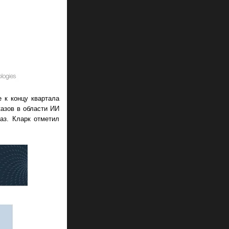
 к концу квартала
казов в области ИИ
аз. Кларк отметил