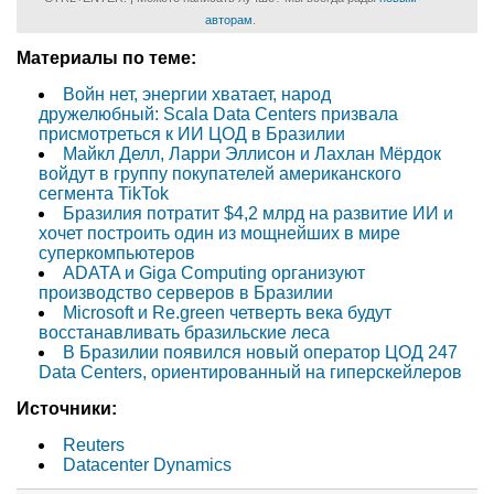
авторам
.
Материалы по теме:
Войн нет, энергии хватает, народ
дружелюбный: Scala Data Centers призвала
присмотреться к ИИ ЦОД в Бразилии
Майкл Делл, Ларри Эллисон и Лахлан Мёрдок
войдут в группу покупателей американского
сегмента TikTok
Бразилия потратит $4,2 млрд на развитие ИИ и
хочет построить один из мощнейших в мире
суперкомпьютеров
ADATA и Giga Computing организуют
производство серверов в Бразилии
Microsoft и Re.green четверть века будут
восстанавливать бразильские леса
В Бразилии появился новый оператор ЦОД 247
Data Centers, ориентированный на гиперскейлеров
Источники:
Reuters
Datacenter Dynamics