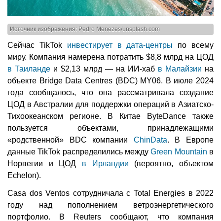
Источник изображения: Pedro Menezes/unsplash.com
Сейчас TikTok
инвестирует в дата-центры
по всему
миру. Компания намерена потратить $8,8 млрд на ЦОД
в Таиланде
и $2,13 млрд — на ИИ-хаб
в Малайзии
на
объекте Bridge Data Centres (BDC) MY06. В июле 2024
года сообщалось, что она рассматривала создание
ЦОД в Австралии для поддержки операций в Азиатско-
Тихоокеанском регионе. В Китае ByteDance также
пользуется объектами, принадлежащими
«родственной» BDC компании
ChinData
. В Европе
данные TikTok распределились между
Green Mountain
в
Норвегии и ЦОД
в Ирландии
(вероятно, объектом
Echelon).
Casa dos Ventos сотрудничала с Total Energies в 2022
году над пополнением ветроэнергетического
портфолио. В Reuters сообщают, что компания