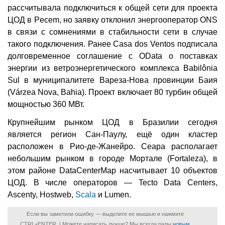
рассчитывала подключиться к общей сети для проекта
ЦОД в Pecem, но заявку отклонил энергооператор ONS
в связи с сомнениями в стабильности сети в случае
такого подключения. Ранее Casa dos Ventos подписала
долговременное соглашение с OData о поставках
энергии из ветроэнергетического комплекса Babilônia
Sul в муниципалитете Вареза-Нова провинции Баия
(Várzea Nova, Bahia). Проект включает 80 турбин общей
мощностью 360 МВт.
Крупнейшим рынком ЦОД в Бразилии сегодня
является регион Сан-Паулу, ещё один кластер
расположен в Рио-де-Жанейро. Сеара располагает
небольшим рынком в городе Мортале (Fortaleza), в
этом районе DataCenterMap насчитывает 10 объектов
ЦОД. В числе операторов — Tecto Data Centers,
Ascenty, Hostweb,
Scala
и Lumen.
Если вы заметили ошибку — выделите ее мышью и нажмите
CTRL+ENTER. | Можете написать лучше? Мы всегда рады
новым