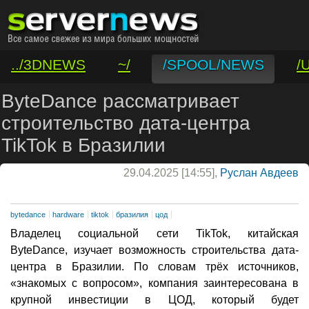
../3DNEWS
~/
/SPOOL/NEWS
/
/VAR/CONTACT
ByteDance рассматривает
строительство дата-центра
TikTok в Бразилии
29.04.2025 [14:55],
Руслан Авдеев
bytedance
hardware
tiktok
бразилия
цод
Владелец социальной сети TikTok, китайская
ByteDance, изучает возможность строительства дата-
центра в Бразилии. По словам трёх источников,
«знакомых с вопросом», компания заинтересована в
крупной инвестиции в ЦОД, который будет