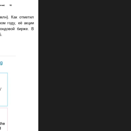
млн). Как отметил
ом году, её акции
ондовой бирже. В
5.