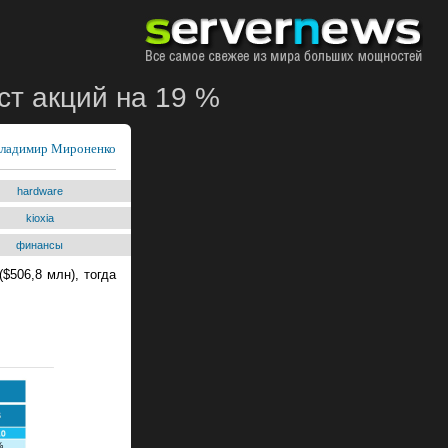
ст акций на 19 %
ладимир Мироненко
hardware
kioxia
финансы
$506,8 млн), тогда