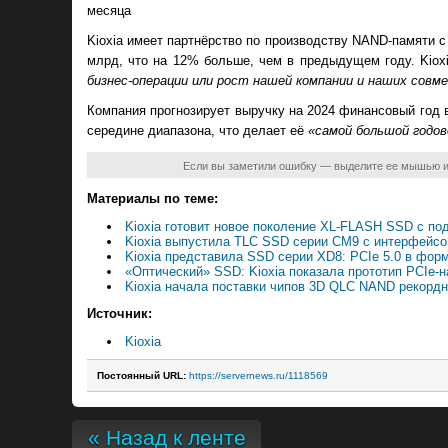
месяца
Kioxia имеет партнёрство по производству NAND-памяти с 
млрд, что на 12​% больше, чем в предыдущем году. Kio
бизнес-операции или рост нашей компании и наших совм
Компания прогнозирует выручку на 2024 финансовый год в
середине диапазона, что делает её
«самой большой годов
Если вы заметили ошибку — выделите ее мышью 
Материалы по теме:
Kioxia готовит новое поколение XL-FLASH SSD с п
Kioxia выпустила TLC SSD серии CM9 с интерфейсо
Kioxia представила SSD серии XD8: PCIe 5.0 в фор
«Оптический» SSD: Kioxia показала прототип PCIe
Kioxia начала поставки чипов 3D QLC NAND рекордн
Источник:
Kioxia
Постоянный URL:
https://servernews.ru/1118569
« Назад к ленте