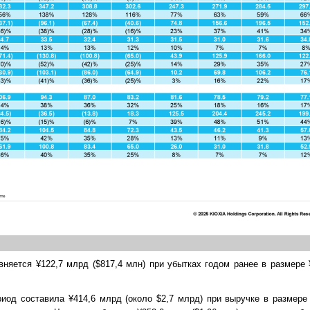
вняется ¥122,7 млрд ($817,4 млн) при убытках годом ранее в размере 
д составила ¥414,6 млрд (около $2,7 млрд) при выручке в размере ¥