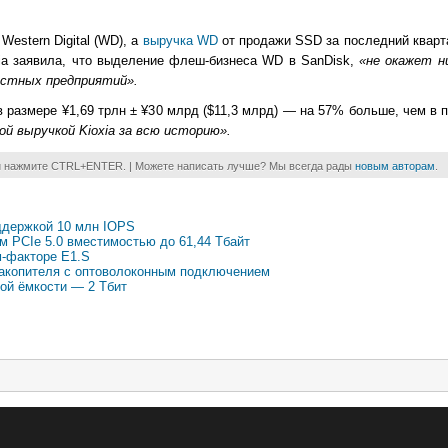
Western Digital (WD), а
выручка WD
от продажи SSD за последний кварт
xia заявила, что выделение флеш-бизнеса WD в SanDisk,
«не окажет ни
естных предприятий».
 размере ¥1,69 трлн ± ¥30 млрд ($11,3 млрд) — на 57​% больше, чем в
ой выручкой Kioxia за всю историю».
и нажмите CTRL+ENTER. | Можете написать лучше? Мы всегда рады
новым авторам
.
оддержкой 10 млн IOPS
м PCIe 5.0 вместимостью до 61,44 Тбайт
м-факторе E1.S
-накопителя с оптоволоконным подключением
ой ёмкости — 2 Тбит