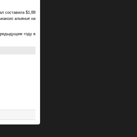
ал составила $1,88
какого влияния на
 предыдущем году в