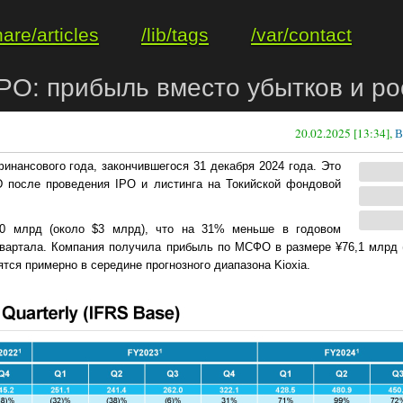
hare/articles
/lib/tags
/var/contact
IPO: прибыль вместо убытков и ро
20.02.2025 [13:34],
В
финансового года, закончившегося 31 декабря 2024 года. Это
D после проведения IPO и листинга на Токийской фондовой
50 млрд (около $3 млрд), что на 31​% меньше в годовом
вартала. Компания получила прибыль по МСФО в размере ¥76,1 млрд (
ятся примерно в середине прогнозного диапазона Kioxia.