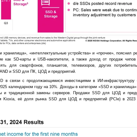
 и хранилища», «интеллектуальные устройства» и «прочее», пояснил 
ие как SD-карты и USB-накопители, а также доход от продаж чипов W
мять для смартфонов, планшетов, телевизоров, других потребител
NAND и SSD для ПК, ЦОД и предприятий.
SD в связи с продолжающимися инвестициями в ИИ-инфраструктуру 
2025 календарном году на 10​%. Доходы в категории «SSD и хранилища»
еры и традиционной замены серверов. Продажи SSD для ЦОД и пред
м Kioxia, её доля рынка SSD для ЦОД и предприятий (PCIe) в 2023