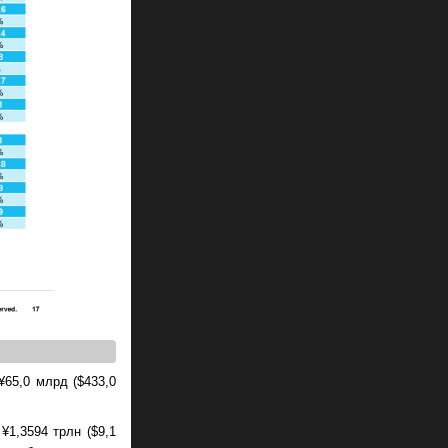
¥65,0 млрд ($433,0
1,3594 трлн ($9,1