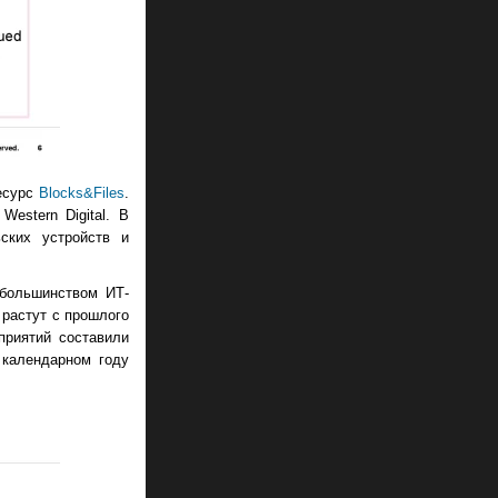
ресурс
Blocks​&​Files
.
estern Digital. В
ьских устройств и
большинством ИТ-
 растут с прошлого
приятий составили
 календарном году