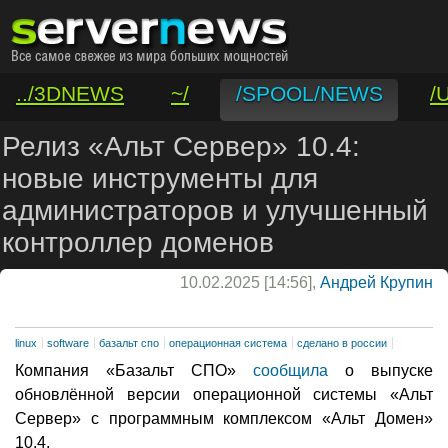
../3DNEWS
~/
/SPOOL/NEWS
/
/VAR/CONTACT
Релиз «Альт Сервер» 10.4:
новые инструменты для
администраторов и улучшенный
контроллер доменов
10.02.2025 [14:56],
Андрей Крупин
linux
software
базальт спо
операционная система
сделано в россии
Компания «Базальт СПО»
сообщила
о выпуске
обновлённой версии операционной системы «Альт
Сервер» с программным комплексом «Альт Домен»
10.4.