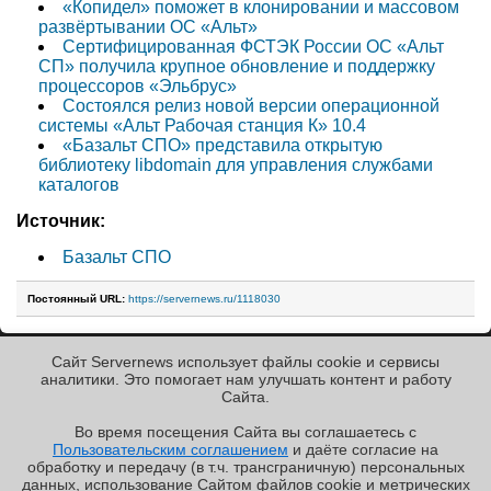
«Копидел» поможет в клонировании и массовом
развёртывании ОС «Альт»
Сертифицированная ФСТЭК России ОС «Альт
СП» получила крупное обновление и поддержку
процессоров «Эльбрус»
Состоялся релиз новой версии операционной
системы «Альт Рабочая станция К» 10.4
«Базальт СПО» представила открытую
библиотеку libdomain для управления службами
каталогов
Источник:
Базальт СПО
Постоянный URL:
https://servernews.ru/1118030
Сайт Servernews использует файлы cookie и сервисы
« Назад к ленте
аналитики. Это помогает нам улучшать контент и работу
Cайта.
Во время посещения Cайта вы соглашаетесь с
Пользовательским соглашением
и даёте согласие на
✖
обработку и передачу (в т.ч. трансграничную) персональных
Copyright ©2010-2026
данных, использование Cайтом файлов cookie и метрических
Servernews
.
Пользовательское