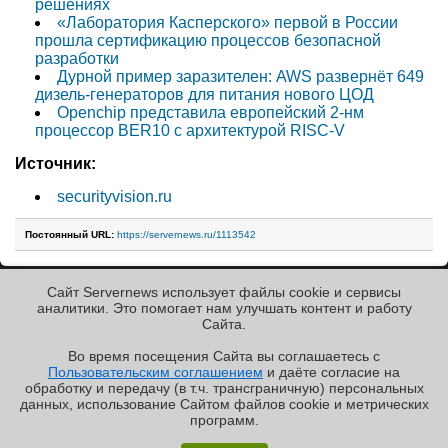
решениях
«Лаборатория Касперского» первой в России
прошла сертификацию процессов безопасной
разработки
Дурной пример заразителен: AWS развернёт 649
дизель-генераторов для питания нового ЦОД
Openchip представила европейский 2-нм
процессор BER10 с архитектурой RISC-V
Источник:
securityvision.ru
Постоянный URL:
https://servernews.ru/1113542
Сайт Servernews использует файлы cookie и сервисы
« Назад к ленте
аналитики. Это помогает нам улучшать контент и работу
Cайта.
Во время посещения Cайта вы соглашаетесь с
Пользовательским соглашением
и даёте согласие на
✖
РЕКЛАМА • ООО «ЛАБОРАТОРИЯ ЧИСЛИТЕЛЬ»
обработку и передачу (в т.ч. трансграничную) персональных
Copyright ©2010-2026
данных, использование Cайтом файлов cookie и метрических
Servernews
.
Пользовательское
соглашение
.
Защищено
программ.
CURATOR
.
По всем интересующим Вас
«Графиня»: как Grafana, только лучше?