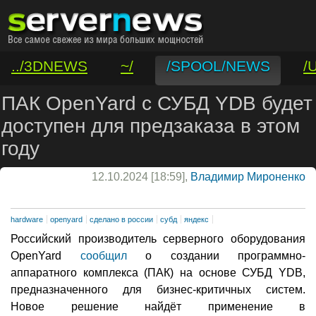
../3DNEWS
~/
/SPOOL/NEWS
/
/VAR/CONTACT
ПАК OpenYard с СУБД YDB будет
доступен для предзаказа в этом
году
12.10.2024 [18:59],
Владимир Мироненко
hardware
openyard
сделано в россии
субд
яндекс
Российский производитель серверного оборудования
OpenYard
сообщил
о создании программно-
аппаратного комплекса (ПАК) на основе СУБД YDB,
предназначенного для бизнес-критичных систем.
Новое решение найдёт применение в