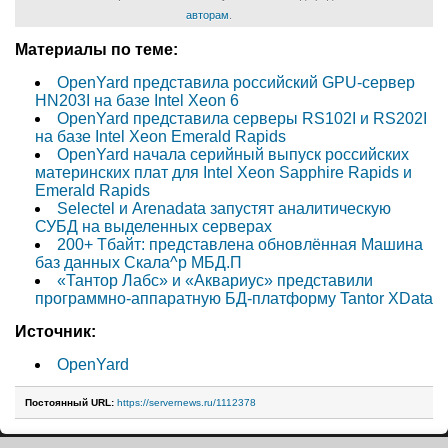
авторам
.
Материалы по теме:
OpenYard представила российский GPU-сервер
HN203I на базе Intel Xeon 6
OpenYard представила серверы RS102I и RS202I
на базе Intel Xeon Emerald Rapids
OpenYard начала серийный выпуск российских
материнских плат для Intel Xeon Sapphire Rapids и
Emerald Rapids
Selectel и Arenadata запустят аналитическую
СУБД на выделенных серверах
200+ Тбайт: представлена обновлённая Машина
баз данных Скала^р МБД.П
«Тантор Лабс» и «Аквариус» представили
программно-аппаратную БД-платформу Tantor XData
Источник:
OpenYard
Постоянный URL:
https://servernews.ru/1112378