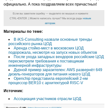
официально. А пока поздравляем всех причастных!
Если вы заметили ошибку — выделите ее мышью и нажмите
CTRL+ENTER. | Можете написать лучше? Мы всегда рады
новым
авторам
.
Материалы по теме:
В iKS-Consulting назвали основные тренды
российского рынка ЦОД
Аренда стойко-мест в московских ЦОД
подорожала, несмотря на запуск новых объектов
После ухода западных вендоров российские ЦОД
пересмотрели требования к поставщикам
инженерной инфраструктуры
Дурной пример заразителен: AWS развернёт 649
дизель-генераторов для питания нового ЦОД
Openchip представила европейский 2-нм
процессор BER10 с архитектурой RISC-V
Источник:
Ассоциация участников отрасли ЦОД
Постоянный URL:
https://servernews.ru/1111804