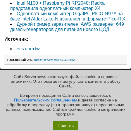
Intel N100 + Raspberry Pi RP2040: Radxa
представила одноплатный компьютер X4
Одноплатный компьютер GigaIPC PICO-N97A на
базе Intel Alder Lake-N выполнен в формате Pico-ITX
Дурной пример заразителен: AWS развернёт 649
дизель-генераторов для питания нового ЦОД
Источник:
ecs.com.tw
Постоянный URL:
https://servernews.ru/1110582
Сайт Servernews использует файлы cookie и сервисы
« Назад к ленте
аналитики. Это помогает нам улучшать контент и работу
Cайта.
Во время посещения Cайта вы соглашаетесь с
Пользовательским соглашением
и даёте согласие на
✖
РЕКЛАМА • ООО «ЛАБОРАТОРИЯ ЧИСЛИТЕЛЬ»
обработку и передачу (в т.ч. трансграничную) персональных
Copyright ©2010-2026
данных, использование Cайтом файлов cookie и метрических
Servernews
.
Пользовательское
соглашение
.
Защищено
программ.
CURATOR
.
По всем интересующим Вас
«Графиня»: как Grafana, только лучше?
вопросам, Вы можете
Принять
направить сообщение нам в
/var/contact