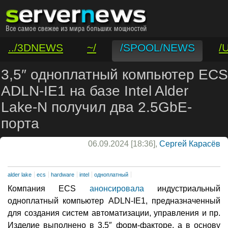
../3DNEWS
~/
/SPOOL/NEWS
/
/VAR/CONTACT
3,5″ одноплатный компьютер ECS
ADLN-IE1 на базе Intel Alder
Lake-N получил два 2.5GbE-
порта
06.09.2024 [18:36],
Сергей Карасёв
alder lake
ecs
hardware
intel
одноплатный
Компания ECS
анонсировала
индустриальный
одноплатный компьютер ADLN-IE1, предназначенный
для создания систем автоматизации, управления и пр.
Изделие выполнено в 3,5″ форм-факторе, а в основу