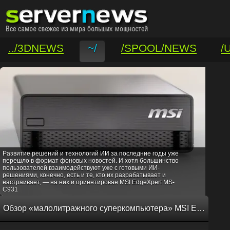
../3DNEWS
~/
/SPOOL/NEWS
/
/VAR/CONTACT
Развитие решений и технологий ИИ за последние годы уже
перешло в формат фоновых новостей. И хотя большинство
пользователей взаимодействуют уже с готовыми ИИ-
решениями, конечно, есть и те, кто их разрабатывает и
настраивает, — на них и ориентирован MSI EdgeXpert MS-
C931
Обзор «малолитражного суперкомпьютера» MSI EdgeXpert MS-C931