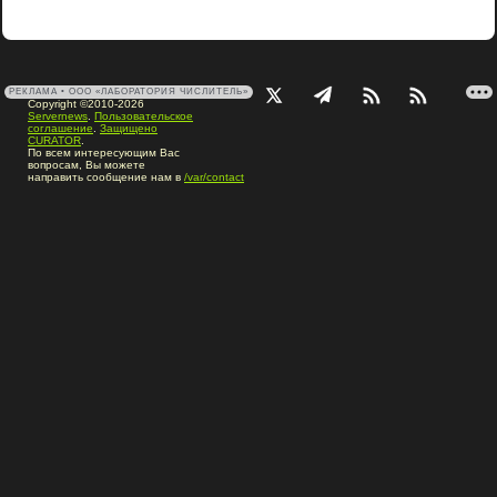
РЕКЛАМА • ООО «ЛАБОРАТОРИЯ ЧИСЛИТЕЛЬ»
Copyright ©2010-2026
Servernews
.
Пользовательское
соглашение
.
Защищено
CURATOR
.
По всем интересующим Вас
вопросам, Вы можете
направить сообщение нам в
/var/contact