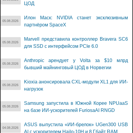
ЦОД
Илон Маск: NVIDIA станет эксклюзивным
05.08.2026
партнёром SpaceX
Marvell представила контроллер Bravera SC6
05.08.2026
для SSD с интерфейсом PCIe 6.0
Anthropic арендует у Volta за $10 млрд
05.08.2026
бывший майнинговый ЦОД в Норвегии
Kioxia анонсировала CXL-модули XL1 для ИИ-
05.08.2026
нагрузок
Samsung запустила в Южной Корее NPUaaS
05.08.2026
на базе ИИ-ускорителей FuriosaAI RNGD
ASUS выпустила «ИИ-брелок» UGen300 USB
04.08.2026
AI с ускорителем Hailo-10H и 8 Гбайт RAM