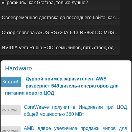
«Графиня»: как Grafana, только лучше?
Своевременная доставка до последнего байта: как российская сеть Curator CDN совмещает скорость, безопасность и гибкость управления
Обзор сервера ASUS RS720A-E13-RS8G: DC-MHS во всей красе
NVIDIA Vera Rubin POD: семь чипов, пять стоек, один ИИ-суперкомпьютер
Hardware
Дурной пример заразителен: AWS
Кстати!
развернёт 649 дизель-генераторов для
питания нового ЦОД
CoreWeave получит в Индонезии три ЦОД
05.08.2026
общей мощностью 360 МВт
AMD вдвое увеличила продажи чипов для
05.08.2026