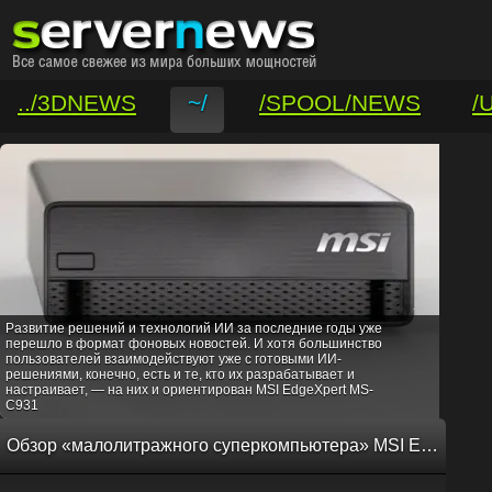
../3DNEWS
~/
/SPOOL/NEWS
/
/VAR/CONTACT
Развитие решений и технологий ИИ за последние годы уже
перешло в формат фоновых новостей. И хотя большинство
пользователей взаимодействуют уже с готовыми ИИ-
решениями, конечно, есть и те, кто их разрабатывает и
настраивает, — на них и ориентирован MSI EdgeXpert MS-
C931
Обзор «малолитражного суперкомпьютера» MSI EdgeXpert MS-C931