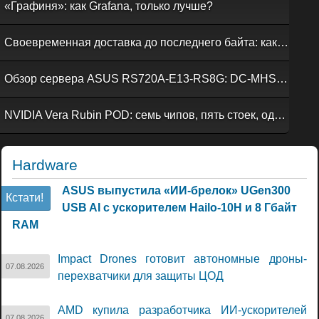
«Графиня»: как Grafana, только лучше?
Своевременная доставка до последнего байта: как российская сеть Curator CDN совмещает скорость, безопасность и гибкость управления
Обзор сервера ASUS RS720A-E13-RS8G: DC-MHS во всей красе
NVIDIA Vera Rubin POD: семь чипов, пять стоек, один ИИ-суперкомпьютер
Hardware
ASUS выпустила «ИИ-брелок» UGen300
Кстати!
USB AI с ускорителем Hailo-10H и 8 Гбайт
RAM
Impact Drones готовит автономные дроны-
07.08.2026
перехватчики для защиты ЦОД
AMD купила разработчика ИИ-ускорителей
07.08.2026