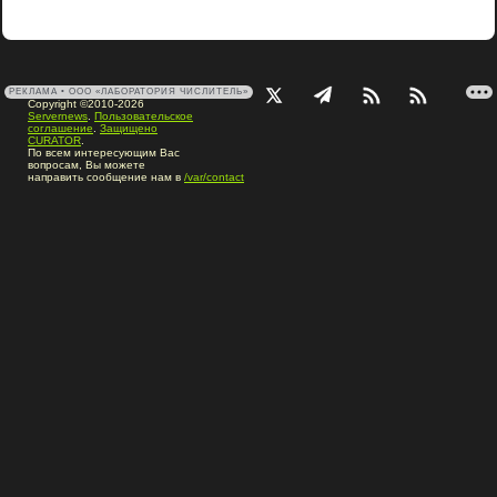
РЕКЛАМА • ООО «ЛАБОРАТОРИЯ ЧИСЛИТЕЛЬ»
Copyright ©2010-2026
Servernews
.
Пользовательское
соглашение
.
Защищено
CURATOR
.
По всем интересующим Вас
вопросам, Вы можете
направить сообщение нам в
/var/contact