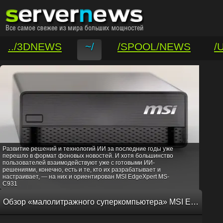
../3DNEWS
~/
/SPOOL/NEWS
/
/VAR/CONTACT
Развитие решений и технологий ИИ за последние годы уже
перешло в формат фоновых новостей. И хотя большинство
пользователей взаимодействуют уже с готовыми ИИ-
решениями, конечно, есть и те, кто их разрабатывает и
настраивает, — на них и ориентирован MSI EdgeXpert MS-
C931
Обзор «малолитражного суперкомпьютера» MSI EdgeXpert MS-C931