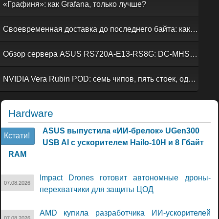
«Графиня»: как Grafana, только лучше?
Своевременная доставка до последнего байта: как российская сеть Curator CDN совмещает скорость, безопасность и гибкость управления
Обзор сервера ASUS RS720A-E13-RS8G: DC-MHS во всей красе
NVIDIA Vera Rubin POD: семь чипов, пять стоек, один ИИ-суперкомпьютер
Hardware
ASUS выпустила «ИИ-брелок» UGen300
Кстати!
USB AI с ускорителем Hailo-10H и 8 Гбайт
RAM
Impact Drones готовит автономные дроны-
07.08.2026
перехватчики для защиты ЦОД
AMD купила разработчика ИИ-ускорителей
07.08.2026