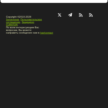
Copyright ©2010-2026
Servernews
.
Пользовательское
соглашение
.
Защищено
CURATOR
.
По всем интересующим Вас
вопросам, Вы можете
направить сообщение нам в
/var/contact