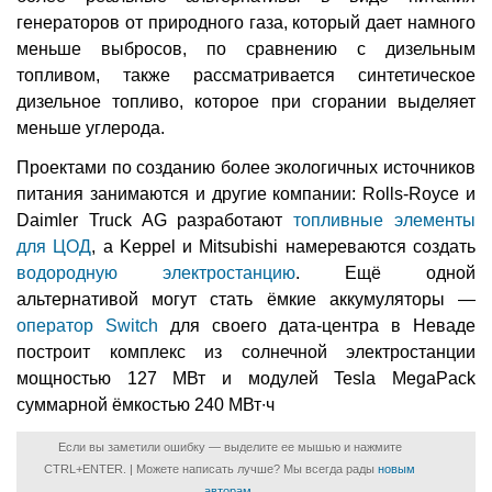
генераторов от природного газа, который дает намного
меньше выбросов, по сравнению с дизельным
топливом, также рассматривается синтетическое
дизельное топливо, которое при сгорании выделяет
меньше углерода.
Проектами по созданию более экологичных источников
питания занимаются и другие компании: Rolls-Royce и
Daimler Truck AG разработают
топливные элементы
для ЦОД
, а Keppel и Mitsubishi намереваются создать
водородную электростанцию
. Ещё одной
альтернативой могут стать ёмкие аккумуляторы —
оператор Switch
для своего дата-центра в Неваде
построит комплекс из солнечной электростанции
мощностью 127 МВт и модулей Tesla MegaPack
суммарной ёмкостью 240 МВт∙ч
Если вы заметили ошибку — выделите ее мышью и нажмите
CTRL+ENTER. | Можете написать лучше? Мы всегда рады
новым
авторам
.