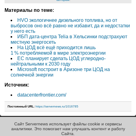
Материалы по теме:
HVO экологичнее дизельного топлива, но от
выбросов оно всё равно не избавит, да и недостатки
у него есть
ИБП дата-центра Telia в Хельсинки подстрахуют
местную энергосеть
На ЦОД всё ещё приходится лишь
1 % потребляемой в мире электроэнергии
ЕС планирует сделать ЦОД углеродно-
нейтральными к 2030 году
Microsoft построит в Аризоне три ЦОД на
солнечной энергии
Источник:
datacenterfrontier.com/
Постоянный URL:
https://servernews.ru/1016785
Сайт Servernews использует файлы cookie и сервисы
« Назад к ленте
аналитики. Это помогает нам улучшать контент и работу
Cайта.