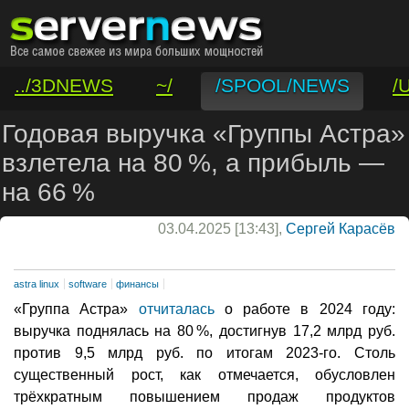
../3DNEWS
~/
/SPOOL/NEWS
/
/VAR/CONTACT
Годовая выручка «Группы Астра»
взлетела на 80 %, а прибыль —
на 66 %
03.04.2025 [13:43],
Сергей Карасёв
astra linux
software
финансы
«Группа Астра»
отчиталась
о работе в 2024 году:
выручка поднялась на 80 %, достигнув 17,2 млрд руб.
против 9,5 млрд руб. по итогам 2023-го. Столь
существенный рост, как отмечается, обусловлен
трёхкратным повышением продаж продуктов