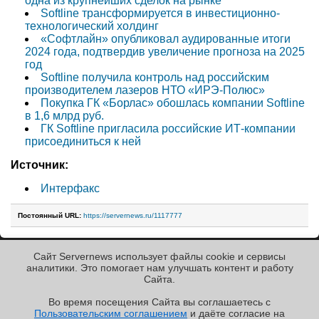
одна из крупнейших сделок на рынке
Softline трансформируется в инвестиционно-
технологический холдинг
«Софтлайн» опубликовал аудированные итоги
2024 года, подтвердив увеличение прогноза на 2025
год
Softline получила контроль над российским
производителем лазеров НТО «ИРЭ-Полюс»
Покупка ГК «Борлас» обошлась компании Softline
в 1,6 млрд руб.
ГК Softline пригласила российские ИТ-компании
присоединиться к ней
Источник:
Интерфакс
Постоянный URL:
https://servernews.ru/1117777
Сайт Servernews использует файлы cookie и сервисы
« Назад к ленте
аналитики. Это помогает нам улучшать контент и работу
Cайта.
Во время посещения Cайта вы соглашаетесь с
Пользовательским соглашением
и даёте согласие на