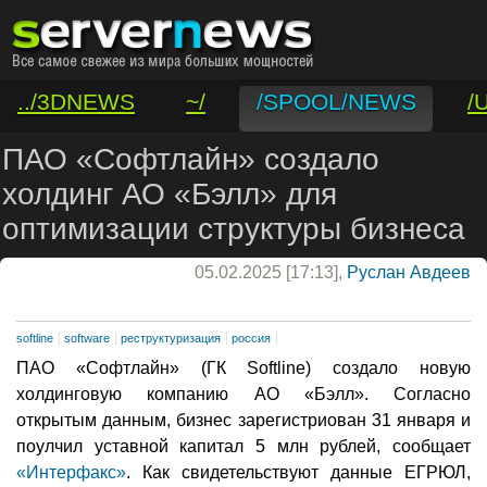
../3DNEWS
~/
/SPOOL/NEWS
/
/VAR/CONTACT
ПАО «Софтлайн» создало
холдинг АО «Бэлл» для
оптимизации структуры бизнеса
05.02.2025 [17:13],
Руслан Авдеев
softline
software
реструктуризация
россия
ПАО «Софтлайн» (ГК Softline) создало новую
холдинговую компанию АО «Бэлл». Согласно
открытым данным, бизнес зарегистриован 31 января и
поулчил уставной капитал 5 млн рублей, сообщает
«Интерфакс»
. Как свидетельствуют данные ЕГРЮЛ,