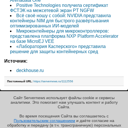
Arenadata One
Positive Technologies получила сертификат
ФСТЭК на межсетевой экран PT NGFW
Всё своё ношу с собой: NVIDIA представила
контейнеры NIM для быстрого развёртывания
оптимизированных ИИ-моделей
Микроконтейнеры для микроконтроллеров:
представлена платформа NXP Platform Accelerator
на базе MicroEJ VEE
«Лаборатория Касперского» представила
решение для защиты контейнерных сред
Источник:
deckhouse.ru
Постоянный URL:
https://servernews.ru/1112556
Сайт Servernews использует файлы cookie и сервисы
« Назад к ленте
аналитики. Это помогает нам улучшать контент и работу
Cайта.
Во время посещения Cайта вы соглашаетесь с
Пользовательским соглашением
и даёте согласие на
✖
РЕКЛАМА • ООО «ЛАБОРАТОРИЯ ЧИСЛИТЕЛЬ»
обработку и передачу (в т.ч. трансграничную) персональных
Copyright ©2010-2026