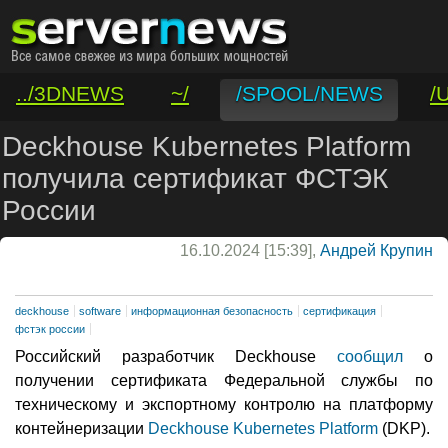
../3DNEWS
~/
/SPOOL/NEWS
/
/VAR/CONTACT
Deckhouse Kubernetes Platform
получила сертификат ФСТЭК
России
16.10.2024 [15:39],
Андрей Крупин
deckhouse
software
информационная безопасность
сертификация
фстэк россии
Российский разработчик Deckhouse
сообщил
о
получении сертификата Федеральной службы по
техническому и экспортному контролю на платформу
контейнеризации
Deckhouse Kubernetes Platform
(DKP).