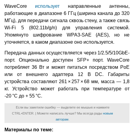
WaveCore
использует
направленные антенны,
работающие в диапазоне 6 ГГц (ширина канала до 320
МГц), для передачи сигнала сквозь стену, а также связь
Wi-Fi 5 (802.11b/g/n) для управления системой.
Упомянуто шифрование WPA3-SAE (AES), но не
уточняется, в каком диапазоне оно используется.
Передача данных осуществляется через 1/2.5/5/10GbE-
порт. Опционально доступен SFP+ порт. WaveCore
потребляет 36 Вт и может питаться посредством PoE
или от внешнего адаптера 12 В DC. Габариты
устройства составляют 261 × 257 × 68 мм, масса — 1,8
кг. Устройство может работать при температуре от
-20 °C до + 55 °C.
Если вы заметили ошибку — выделите ее мышью и нажмите
CTRL+ENTER. | Можете написать лучше? Мы всегда рады
новым
авторам
.
Материалы по теме: