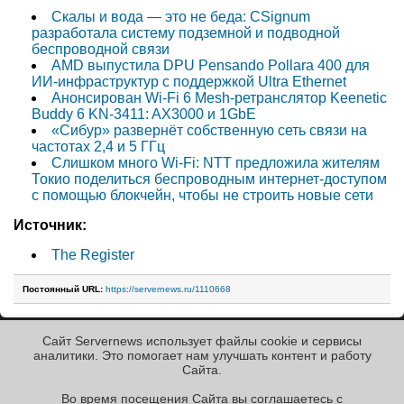
Скалы и вода — это не беда: CSignum
разработала систему подземной и подводной
беспроводной связи
AMD выпустила DPU Pensando Pollara 400 для
ИИ-инфраструктур с поддержкой Ultra Ethernet
Анонсирован Wi-Fi 6 Mesh-ретранслятор Keenetic
Buddy 6 KN-3411: AX3000 и 1GbE
«Сибур» развернёт собственную сеть связи на
частотах 2,4 и 5 ГГц
Слишком много Wi-Fi: NTT предложила жителям
Токио поделиться беспроводным интернет-доступом
с помощью блокчейн, чтобы не строить новые сети
Источник:
The Register
Постоянный URL:
https://servernews.ru/1110668
Сайт Servernews использует файлы cookie и сервисы
« Назад к ленте
аналитики. Это помогает нам улучшать контент и работу
Cайта.
Во время посещения Cайта вы соглашаетесь с