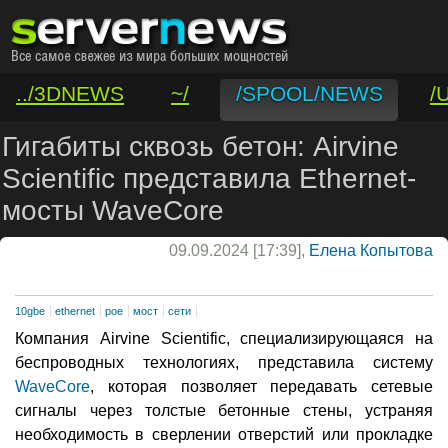
../3DNEWS
~/
/SPOOL/NEWS
/
/VAR/CONTACT
Гигабиты сквозь бетон: Airvine
Scientific представила Ethernet-
мосты WaveCore
09.09.2024 [17:39],
Елена Копытова
10gbe
ethernet
poe
мост
сети
Компания Airvine Scientific, специализирующаяся на
беспроводных технологиях, представила систему
WaveCore
, которая позволяет передавать сетевые
сигналы через толстые бетонные стены, устраняя
необходимость в сверлении отверстий или прокладке