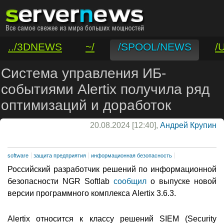
../3DNEWS
~/
/SPOOL/NEWS
/
/VAR/CONTACT
Система управления ИБ-
событиями Alertix получила ряд
оптимизаций и доработок
20.08.2024 [12:40],
Андрей Крупин
software
защита предприятия
информационная безопасность
Российский разработчик решений по информационной
безопасности NGR Softlab
сообщил
о выпуске новой
версии программного комплекса Alertix 3.6.3.
Alertix относится к классу решений SIEM (Security