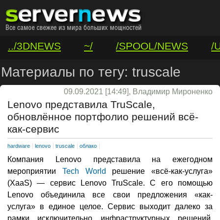
../3DNEWS
~/
/SPOOL/NEWS
/
/VAR/CONTACT
Материалы по тегу: truscale
09.09.2021 [14:49], Владимир Мироненко
Lenovo представила TruScale,
обновлённое портфолио решений всё-
как-сервис
hardware
lenovo
truscale
облако
Компания Lenovo представила на ежегодном
мероприятии
Tech World
решение «всё-как-услуга»
(XaaS) — сервис Lenovo TruScale. С его помощью
Lenovo объединила все свои предложения «как-
услуга» в единое целое. Сервис выходит далеко за
рамки исключительно инфраструктурных решений,