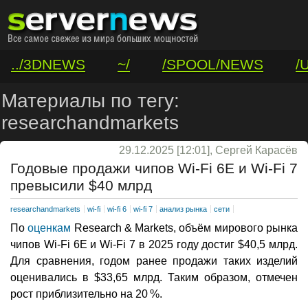
../3DNEWS
~/
/SPOOL/NEWS
/
/VAR/CONTACT
Материалы по тегу:
researchandmarkets
29.12.2025 [12:01], Сергей Карасёв
Годовые продажи чипов Wi-Fi 6E и Wi-Fi 7
превысили $40 млрд
researchandmarkets
wi-fi
wi-fi 6
wi-fi 7
анализ рынка
сети
По
оценкам
Research & Markets, объём мирового рынка
чипов Wi-Fi 6E и Wi-Fi 7 в 2025 году достиг $40,5 млрд.
Для сравнения, годом ранее продажи таких изделий
оценивались в $33,65 млрд. Таким образом, отмечен
рост приблизительно на 20 %.