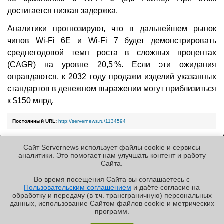
достигается низкая задержка.
Аналитики прогнозируют, что в дальнейшем рынок
чипов Wi-Fi 6E и Wi-Fi 7 будет демонстрировать
среднегодовой темп роста в сложных процентах
(CAGR) на уровне 20,5 %. Если эти ожидания
оправдаются, к 2032 году продажи изделий указанных
стандартов в денежном выражении могут приблизиться
к $150 млрд.
Постоянный URL:
http://servernews.ru/1134594
Сайт Servernews использует файлы cookie и сервисы
Следующие новости »
аналитики. Это помогает нам улучшать контент и работу
Cайта.
Во время посещения Cайта вы соглашаетесь с
Пользовательским соглашением
и даёте согласие на
✖
обработку и передачу (в т.ч. трансграничную) персональных
Copyright ©2010-2026
данных, использование Cайтом файлов cookie и метрических
Servernews
.
Пользовательское
соглашение
.
Защищено
программ.
CURATOR
.
Обзор «малолитражного суперкомпьютера» MSI
По всем интересующим Вас