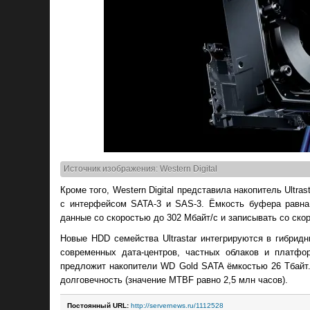
Источник изображения: Western Digital
Кроме того, Western Digital представила накопитель Ult
с интерфейсом SATA-3 и SAS-3. Ёмкость буфера равна
данные со скоростью до 302 Мбайт/с и записывать со ско
Новые HDD семейства Ultrastar интегрируются в гибрид
современных дата-центров, частных облаков и платфо
предложит накопители WD Gold SATA ёмкостью 26 Тбайт.
долговечность (значение MTBF равно 2,5 млн часов).
Постоянный URL:
http://servernews.ru/1112528