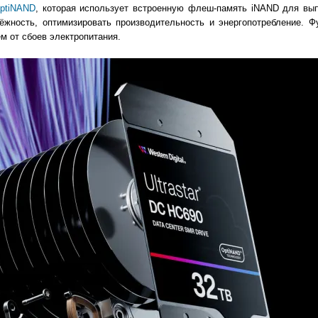
ptiNAND
, которая использует встроенную флеш-память iNAND для вы
ёжность, оптимизировать производительность и энергопотребление. Ф
м от сбоев электропитания.