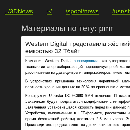
../3DNews
~/
/spool/news
/usr/s
Материалы по тегу: pmr
Western Digital представила жёстки
ёмкостью 32 Тбайт
Компания Western Digital
анонсировала
, как утверждае
технологии энергосберегающей перпендикулярной магни
рассчитанные на дата-центры и гиперскейлеров, имеют ём
В устройствах применена технология черепичной маг
плотность хранения данных на 20 % по сравнению с метод
Конструкция Ultrastar DC HC690 SMR включает 11 пласт
Заказчикам будут предлагаться модификации с интерфей
Заявленная установившаяся скорость передачи данных пр
Устройства, выполненные в LFF-формате, рассчитаны 
время безотказной работы) достигает 2,5 млн часов. Э
Производитель предоставляет на диски пятилетнюю гаран