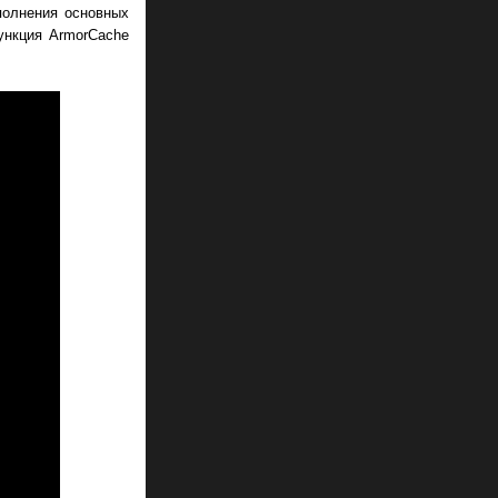
полнения основных
ункция ArmorCache