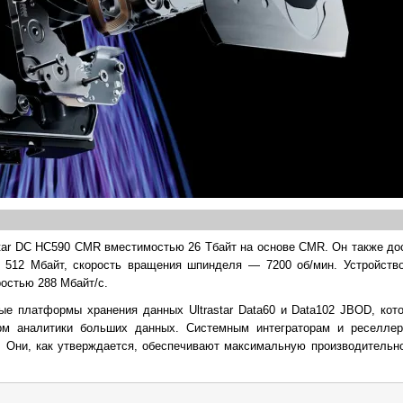
rastar DC HC590 CMR вместимостью 26 Тбайт на основе CMR. Он также до
 512 Мбайт, скорость вращения шпинделя — 7200 об/мин. Устройств
ростью 288 Мбайт/с.
ные платформы хранения данных Ultrastar Data60 и Data102 JBOD, кот
рм аналитики больших данных. Системным интеграторам и реселлера
 Они, как утверждается, обеспечивают максимальную производительно