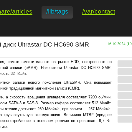
hare/articles
/lib/tags
/var/contact
й диск Ultrastar DC HC690 SMR
16.10.2024 [10
тся, самые вместительные на рынке HDD, построенные по
тной записи (ePMR). Накопители Ultrastar DC HC690 SMR,
кость 32 Тбайт.
нитной записи нового поколения UltraSMR. Она повышает
икой традиционной магнитной записи (CMR).
ин, а скорость вращения шпинделя составляет 7200 об/мин.
сом SATA-3 и SAS-3. Размер буфера составляет 512 Мбайт.
и чтении достигает 269 Мбайт/с, при записи — 257 Мбайт/с.
на круглосуточную эксплуатацию. Величина MTBF (среднее
нергопотребление в активном режиме не превышает 9,7 Вт.
тию.