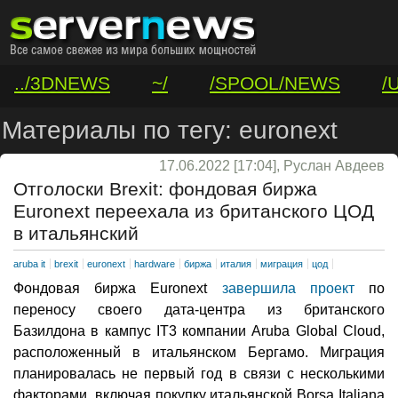
../3DNEWS
~/
/SPOOL/NEWS
/
/VAR/CONTACT
Материалы по тегу: euronext
17.06.2022 [17:04], Руслан Авдеев
Отголоски Brexit: фондовая биржа
Euronext переехала из британского ЦОД
в итальянский
aruba it
brexit
euronext
hardware
биржа
италия
миграция
цод
Фондовая биржа Euronext
завершила проект
по
переносу своего дата-центра из британского
Базилдона в кампус IT3 компании Aruba Global Cloud,
расположенный в итальянском Бергамо. Миграция
планировалась не первый год в связи с несколькими
факторами, включая покупку итальянской Borsa Italiana