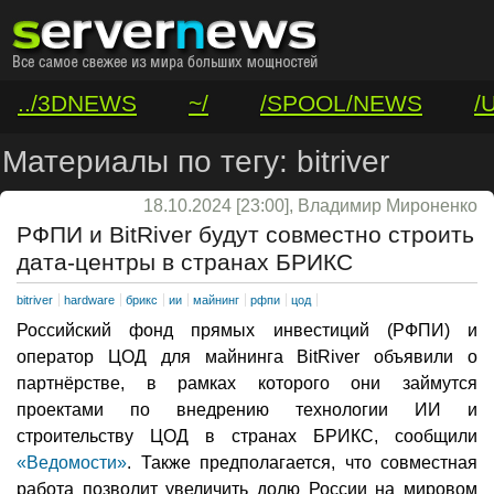
../3DNEWS
~/
/SPOOL/NEWS
/
/VAR/CONTACT
Материалы по тегу: bitriver
18.10.2024 [23:00], Владимир Мироненко
РФПИ и BitRiver будут совместно строить
дата-центры в странах БРИКС
bitriver
hardware
брикс
ии
майнинг
рфпи
цод
Российский фонд прямых инвестиций (РФПИ) и
оператор ЦОД для майнинга BitRiver объявили о
партнёрстве, в рамках которого они займутся
проектами по внедрению технологии ИИ и
строительству ЦОД в странах БРИКС, сообщили
«Ведомости»
. Также предполагается, что совместная
работа позволит увеличить долю России на мировом