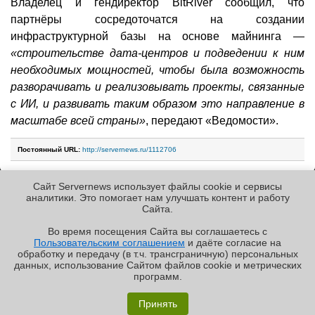
Владелец и гендиректор BitRiver сообщил, что
партнёры сосредоточатся на создании
инфраструктурной базы на основе майнинга —
«строительстве дата-центров и подведении к ним
необходимых мощностей, чтобы была возможность
разворачивать и реализовывать проекты, связанные
с ИИ, и развивать таким образом это направление в
масштабе всей страны»
, передают «Ведомости».
Постоянный URL:
http://servernews.ru/1112706
Сайт Servernews использует файлы cookie и сервисы
Следующие новости »
аналитики. Это помогает нам улучшать контент и работу
Cайта.
Во время посещения Cайта вы соглашаетесь с
Пользовательским соглашением
и даёте согласие на
✖
обработку и передачу (в т.ч. трансграничную) персональных
Copyright ©2010-2026
данных, использование Cайтом файлов cookie и метрических
Servernews
.
Пользовательское
соглашение
.
Защищено
программ.
CURATOR
.
Обзор «малолитражного суперкомпьютера» MSI
По всем интересующим Вас
вопросам, Вы можете
EdgeXpert MS-C931
Принять
направить сообщение нам в
/var/contact