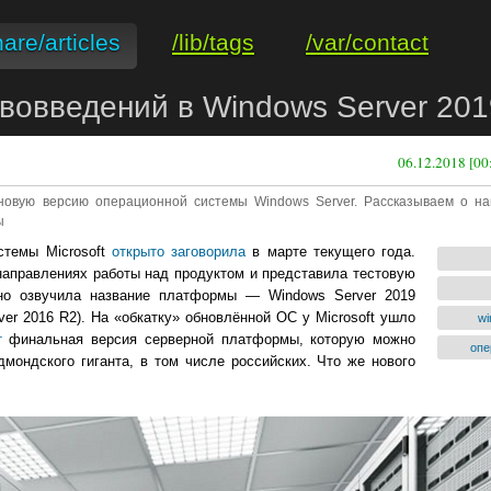
hare/articles
/lib/tags
/var/contact
ововведений в Windows Server 201
06.12.2018 [00
 новую версию операционной системы Windows Server. Рассказываем о н
ы
стемы Microsoft
открыто заговорила
в марте текущего года.
аправлениях работы над продуктом и представила тестовую
ьно озвучила название платформы — Windows Server 2019
er 2016 R2). На «обкатку» обновлённой ОС у Microsoft ушло
wi
т
финальная версия серверной платформы, которую можно
опе
дмондского гиганта, в том числе российских. Что же
нового