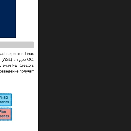
ash-скриптов Linux
 (WSL) в ядре ОС,
ения Fall Creators
вовведение получит