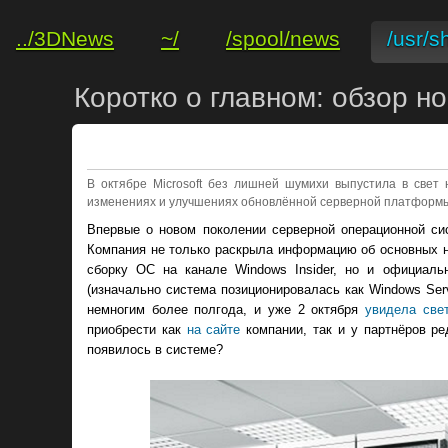
../3DNews
~/
/spool/news
/usr/s
Коротко о главном: обзор н
В октябре Microsoft без лишней шумихи выпустила в свет
изменениях и улучшениях обновлённой серверной платформ
Впервые о новом поколении серверной операционной си
Компания не только раскрыла информацию об основных н
сборку ОС на канале Windows Insider, но и официал
(изначально система позиционировалась как Windows Serv
немногим более полгода, и уже 2 октября
увидела све
приобрести как
на сайте
компании, так и у партнёров ре
появилось в системе?