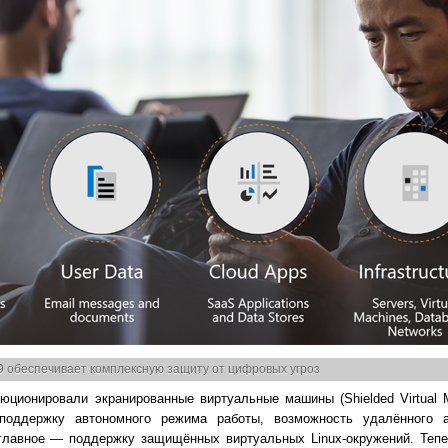
9 обеспечивает комплексную защиту от цифровых угроз
ционировали экранированные виртуальные машины (Shielded Virtual M
оддержку автономного режима работы, возможность удалённого а
 главное — поддержку защищённых виртуальных Linux-окружений. Тепе