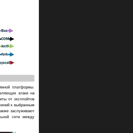
аммной платформы.
являющих атаки на
иты от эксплойтов
ожений к выбранным
также заслуживают
льной сети между