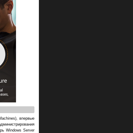
achines), впервые
дминистрирования
рь Windows Server