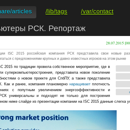
hare/articles
/lib/tags
/var/contact
ьютеры РСК. Репортаж
28.07.2015 [00
ции ISC 2015 российская компания РСК представила свои новые раз
аться с предложениями крупных и давно известных игроков на этом рынке
C 2015 по традиции провела собственное мероприятие, где в
ти суперкомпьютеростроения, представила новое поколение
бностями о новом проекте для СпбПУ, а также представила
. Как и ранее, компания планомерно
наращивает
плотность
ниях с попутным увеличением энергоэффективности и
 РСК универсальны и подходят не только для построения
ном ниже слайде из презентации компании на ISC 2015 данные слегка у