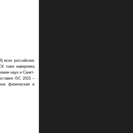
) всех российских
К тоже наверняка
емии наук и Санкт-
ыставке ISC 2015 –
ена физическая и