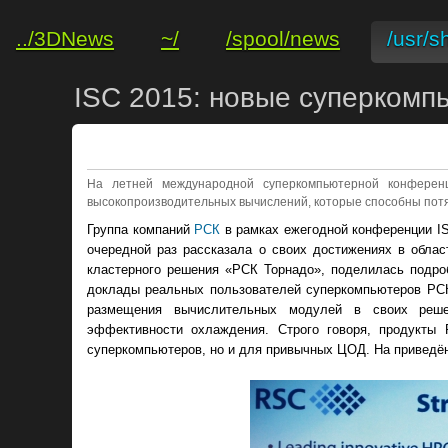
../3DNews
~/
/spool/news
/usr/s
ISC 2015: новые суперкомп
На летней международной суперкомпьютерной конферен
высокопроизводительных вычислений, которые способны потяг
Группа компаний
РСК
в рамках ежегодной конференции IS
очередной раз рассказала о своих достижениях в облас
кластерного решения «РСК Торнадо», поделилась подро
доклады реальных пользователей суперкомпьютеров РСК
размещения вычислительных модулей в своих реше
эффективности охлаждения. Строго говоря, продукты
суперкомпьютеров, но и для привычных ЦОД. На приведён