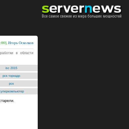
:00],
Игорь Осколков
работки в области
isc 2015
рск торнадо
рск
суперкомпьютер
старели.