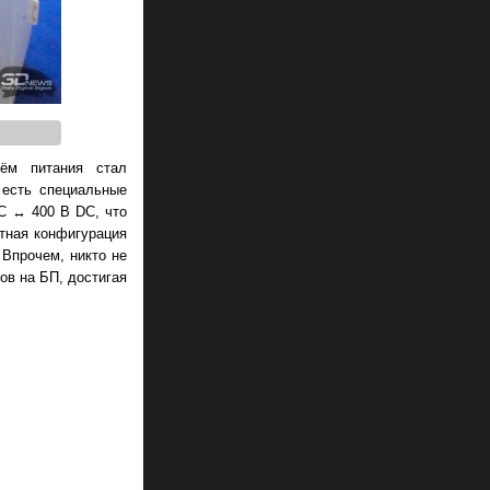
ём питания стал
 есть специальные
AC ↔ 400 В DC, что
тная конфигурация
 Впрочем, никто не
ов на БП, достигая