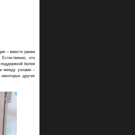
ция – вместо ранее
 Естественно, это
 поддержкой более
зи между узлами –
 некоторых других